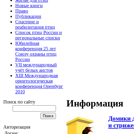
Жилье для птиц
Новые книги
Право
Публикации
Спасение и
реабилитация птиц
Список птиц России и
региональные списки
Юбилейная
конференция 25 лет
Союзу охраны птиц
России
VII международный
учёт белых аистов
XIII Международная
орнитологическая
конференция Оренбург
2010
Информация
Поиск по сайту
Домики 
и стриже
Авторизация
Логин: