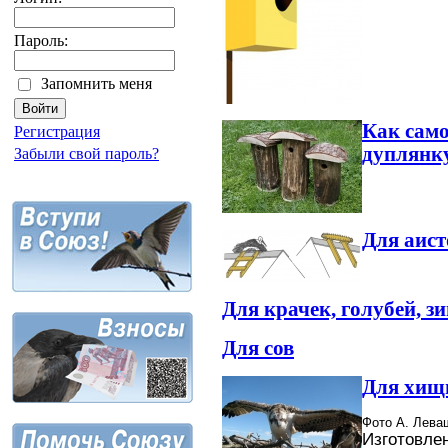
Пароль:
Запомнить меня
Как само
Регистрация
дуплянк
Забыли свой пароль?
Для аист
Для крачек, голубей, з
Для сов
Для хищ
Фото А. Лева
Изготовле