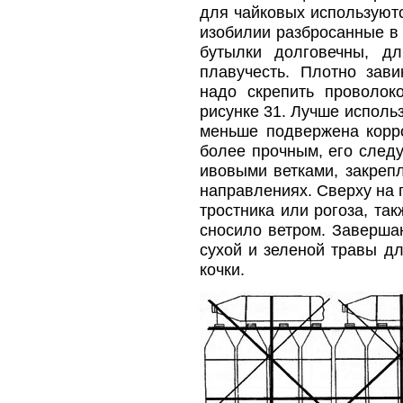
для чайковых используютс
изобилии разбросанные в
бутылки долговечны, д
плавучесть. Плотно зав
надо скрепить проволок
рисунке 31. Лучше исполь
меньше подвержена корро
более прочным, его след
ивовыми ветками, закреп
направлениях. Сверху на 
тростника или рогоза, та
сносило ветром. Заверша
сухой и зеленой травы д
кочки.