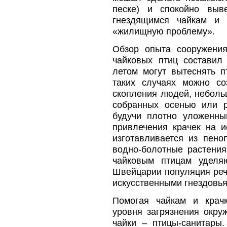
песке) и спокойно выв
гнездящимся чайкам и 
«жилищную проблему».
Обзор опыта сооружения
чайковых птиц состави
летом могут вытеснять п
таких случаях можно со
скопления людей, неболь
собранных осенью или р
будучи плотно уложенны
привлечения крачек на и
изготавливается из пено
водно-болотные растени
чайковым птицам уделя
Швейцарии популяция реч
искусственными гнездовья
Помогая чайкам и крач
уровня загрязнения окру
чайки – птицы-санитары.