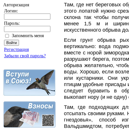
Там, где нет береговых о
Авторизация
этого лопатой нужно срез
Логин:
склона так чтобы получи
менее 1,5 м и ширин
Пароль:
искусственного обрыва до
Запомнить меня
Если грунт обрыва рых
вертикально: вода подмо
Регистрация
вместе с норой зимородк
Забыли свой пароль?
разрушают берега, поэто
обрыва желательно, чтоб
воды. Хорошо, если возле
или кустарники. Они ук
птицам удобные присады и
следует буравить в об
выкопает нору (и не одну) 
Там, где подходящих дл
отсыпать своими руками. 
гнездовья», способ из
Вальдшмидтом, потребуе