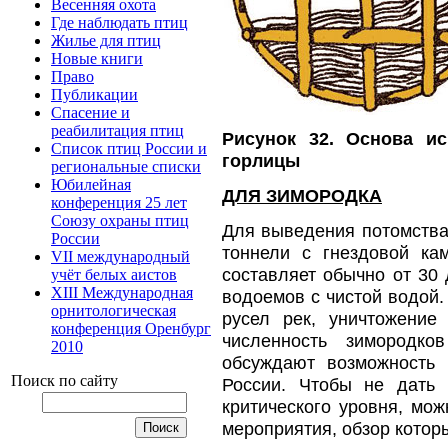
Весенняя охота
Где наблюдать птиц
Жилье для птиц
Новые книги
Право
Публикации
Спасение и
реабилитация птиц
Рисунок 32. Основа ис
Список птиц России и
горлицы
региональные списки
Юбилейная
ДЛЯ ЗИМОРОДКА
конференция 25 лет
Союзу охраны птиц
Для выведения потомства
России
тоннели с гнездовой ка
VII международный
составляет обычно от 30 
учёт белых аистов
XIII Международная
водоемов с чистой водой.
орнитологическая
русел рек, уничтожение
конференция Оренбург
численность зимородко
2010
обсуждают возможность 
Поиск по сайту
России. Чтобы не дать 
критического уровня, мо
мероприятия, обзор котор