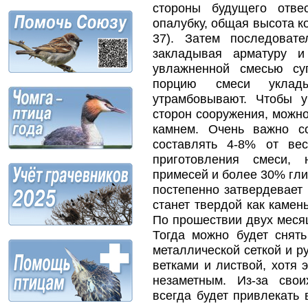
стороны будущего отве
опалубку, общая высота ко
37). Затем последоват
закладывая арматуру 
увлажненной смесью су
порцию смеси укла
утрамбовывают. Чтобы 
сторон сооружения, можн
камнем. Очень важно с
составлять 4-8% от вес
приготовления смеси, 
примесей и более 30% гли
постепенно затвердевает
станет твердой как камен
По прошествии двух месяц
Тогда можно будет снять
металлической сеткой и 
ветками и листвой, хотя 
незаметным. Из-за сво
всегда будет привлекать 