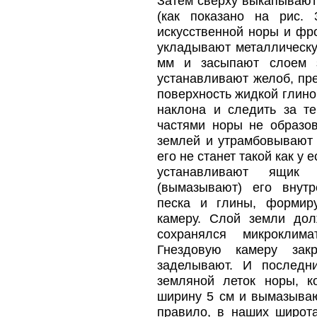
Затем сверху выкапывают
(как показано на рис.
искусственной норы и фр
укладывают металлическу
мм и засыпают слоем 
устанавливают желоб, пр
поверхность жидкой глино
наклона и следить за т
частями норы не образо
землей и утрамбовывают 
его не станет такой как у
устанавливают ящик
(вымазывают) его внут
песка и глины, формир
камеру. Слой земли дол
сохранялся микроклима
Гнездовую камеру за
заделывают. И последн
земляной леток норы, 
ширину 5 см и вымазываю
правило, в наших широт