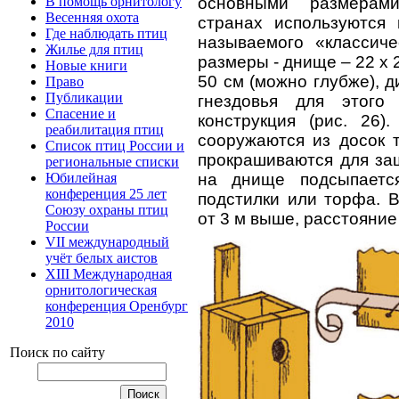
В помощь орнитологу
основными размерами
Весенняя охота
странах используются 
Где наблюдать птиц
называемого «классиче
Жилье для птиц
размеры - днище – 22 x 2
Новые книги
50 см (можно глубже), д
Право
Публикации
гнездовья для этого 
Спасение и
конструкция (рис. 26)
реабилитация птиц
сооружаются из досок 
Список птиц России и
прокрашиваются для защ
региональные списки
Юбилейная
на днище подсыпаетс
конференция 25 лет
подстилки или торфа. 
Союзу охраны птиц
от 3 м выше, расстояние
России
VII международный
учёт белых аистов
XIII Международная
орнитологическая
конференция Оренбург
2010
Поиск по сайту