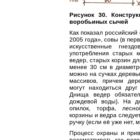
Рисунок 30. Констру
воробьиных сычей
Как показал российский
2005 года», совы (в пер
искусственные гнезд
употребления старых к
ведер, старых корзин д
менее 30 см в диаметре
можно на сучках деревь
массивов, причем дер
могут находиться друг
Днища ведер обязател
дождевой воды). На д
опилок, торфа, лесн
корзины и ведра следует
ручку (если её уже нет, 
Процесс охраны и прив
рассматривать как разо