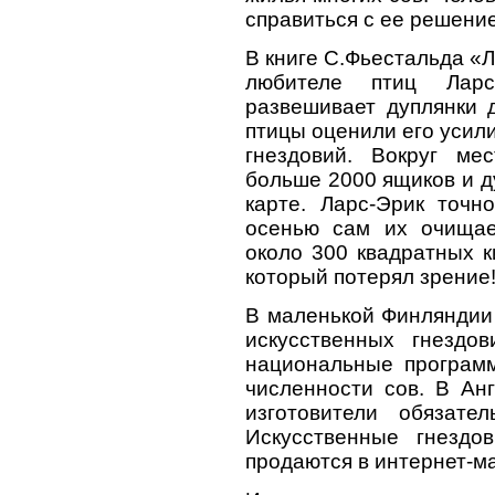
справиться с ее решени
В книге С.Фьестальда «Л
любителе птиц Ларс
развешивает дуплянки д
птицы оценили его усили
гнездовий. Вокруг ме
больше 2000 ящиков и д
карте. Ларс-Эрик точн
осенью сам их очищае
около 300 квадратных к
который потерял зрение
В маленькой Финляндии
искусственных гнездо
национальные програм
численности сов. В Ан
изготовители обязат
Искусственные гнездо
продаются в интернет-м