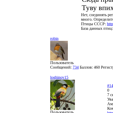
Туву впих
Нет, соединять ре
много. Определите
Птицы СССР:
htt
База данных птиц
robin
Пользователь
Сообщений:
734
Баллов:
460
Регист
loghinov15
#1
0
7 с
Ув
Аму
Ко
Пользователь
htt