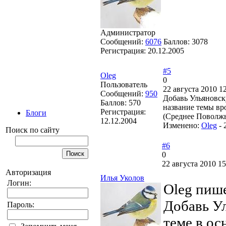
Администратор
Сообщений:
6076
Баллов:
3078
Регистрация:
20.12.2005
#5
Oleg
0
Пользователь
22 августа 2010 1
Сообщений:
950
Добавь Ульяновск
Баллов:
570
название темы вр
Регистрация:
Блоги
(Среднее Поволжье
12.12.2004
Изменено:
Oleg
-
Поиск по сайту
#6
0
22 августа 2010 15
Авторизация
Илья Уколов
Логин:
Oleg пиш
Добавь Ул
Пароль:
теме в ос