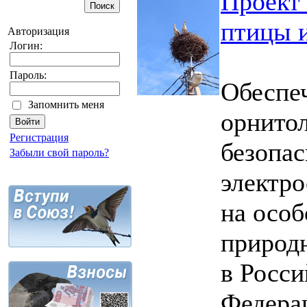
Проект
птицы 
Авторизация
Логин:
Пароль:
Обеспе
Запомнить меня
орнито
Регистрация
безопа
Забыли свой пароль?
электро
на осо
природ
в Росси
Федера