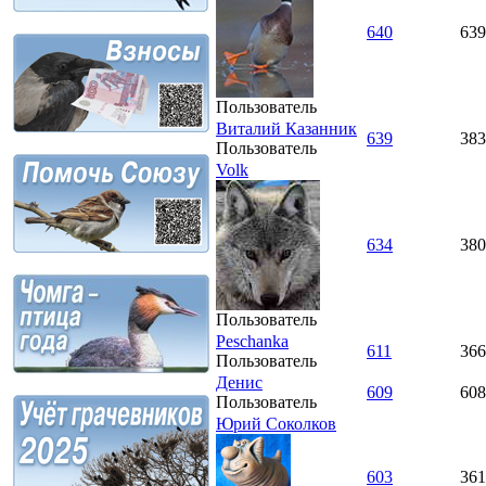
640
639
Пользователь
Виталий Казанник
639
383
Пользователь
Volk
634
380
Пользователь
Peschanka
611
366
Пользователь
Денис
609
608
Пользователь
Юрий Соколков
603
361