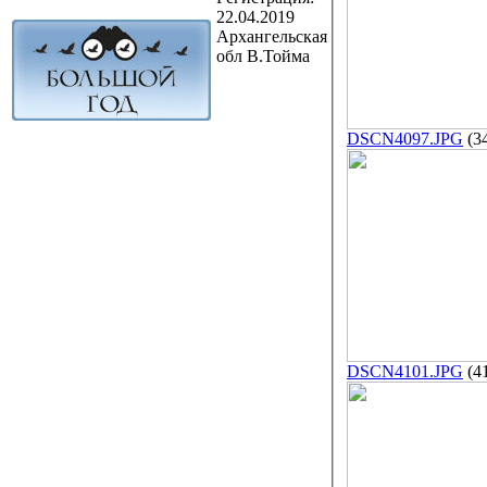
22.04.2019
Архангельская
обл В.Тойма
DSCN4097.JPG
(3
DSCN4101.JPG
(4