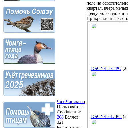
пела на осветительн
квартал. вчера мельк
градусного тепла и 
Прикрепленные фай
DSCN4118.JPG
(2
Чик Чириксон
Пользователь
Сообщений:
DSCN4161.JPG
(2
268
Баллов:
321
Регистрация: