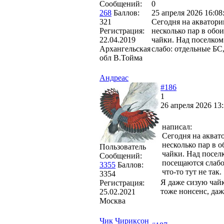
Сообщений:
0
268
Баллов:
25 апреля 2026 16:08
321
Сегодня на акватори
Регистрация:
несколько пар в обо
22.04.2019
чайки. Над поселком
Архангельская
слабо: отдельные БС,
обл В.Тойма
Андреас
#186
1
26 апреля 2026 13:
написал:
Сегодня на акват
несколько пар в 
Пользователь
чайки. Над посел
Сообщений:
посещаются слабо
3355
Баллов:
что-то тут не так.
3354
Я даже сизую чайк
Регистрация:
тоже нонсенс, даж
25.02.2021
Москва
Чик Чириксон