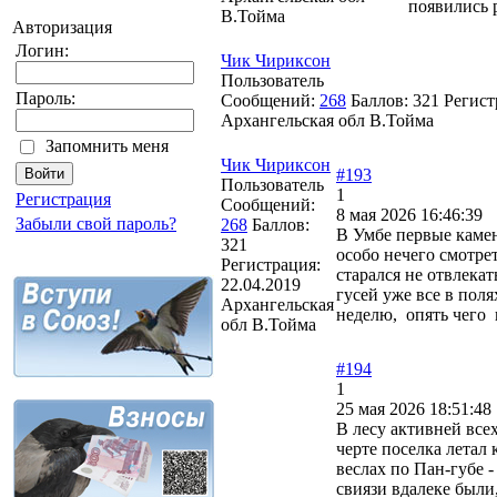
появились 
В.Тойма
Авторизация
Логин:
Чик Чириксон
Пользователь
Пароль:
Сообщений:
268
Баллов:
321
Регист
Архангельская обл В.Тойма
Запомнить меня
Чик Чириксон
#193
Пользователь
1
Регистрация
Сообщений:
8 мая 2026 16:46:39
Забыли свой пароль?
268
Баллов:
В Умбе первые камен
321
особо нечего смотрет
Регистрация:
старался не отвлекат
22.04.2019
гусей уже все в поля
Архангельская
неделю, опять чего 
обл В.Тойма
#194
1
25 мая 2026 18:51:48
В лесу активней все
черте поселка летал 
веслах по Пан-губе -
свиязи вдалеке были,