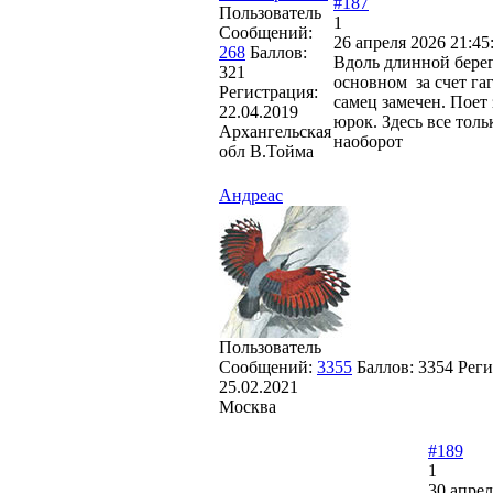
#187
Пользователь
1
Сообщений:
26 апреля 2026 21:45
268
Баллов:
Вдоль длинной бере
321
основном за счет га
Регистрация:
самец замечен. Поет
22.04.2019
юрок. Здесь все толь
Архангельская
наоборот
обл В.Тойма
Андреас
Пользователь
Сообщений:
3355
Баллов:
3354
Реги
25.02.2021
Москва
#189
1
30 апрел