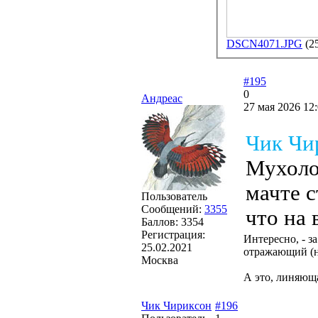
DSCN4071.JPG
(2
#195
0
Андреас
27 мая 2026 12:
Чик Чи
Мухоло
мачте с
Пользователь
Сообщений:
3355
что на 
Баллов:
3354
Регистрация:
Интересно, - за
25.02.2021
отражающий (но
Москва
А это, линяюща
Чик Чириксон
#196