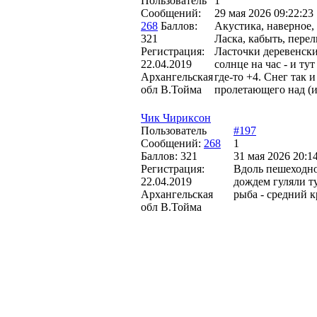
Пользователь
1
Сообщений:
29 мая 2026 09:22:23
268
Баллов:
Акустика, наверное, 
321
Ласка, кабыть, перел
Регистрация:
Ласточки деревенски
22.04.2019
солнце на час - и ту
Архангельская
где-то +4. Снег так 
обл В.Тойма
пролетающего над (и
Чик Чириксон
Пользователь
#197
Сообщений:
268
1
Баллов:
321
31 мая 2026 20:1
Регистрация:
Вдоль пешеходно
22.04.2019
дождем гуляли т
Архангельская
рыба - средний к
обл В.Тойма