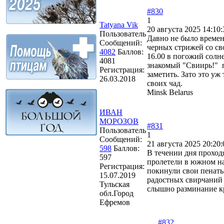
#830
1
Tatyana Vik
20 августа 2025 14:10:
Пользователь
Давно не было време
Сообщений:
черных стрижей со сво
4082
Баллов:
16.00 в погожий сол
4081
знакомый "Свиирь!" пр
Регистрация:
заметить. Зато это уж
26.03.2018
своих чад.
Minsk Belarus
ИВАН
МОРОЗОВ
#831
Пользователь
1
Сообщений:
21 августа 2025 20:20:
598
Баллов:
В течении дня проходя
597
пролетели в южном на
Регистрация:
покинули свои пенаты
15.07.2019
радостных свирчаний 
Тульская
слышно разминание к
обл.Город
Ефремов
#832