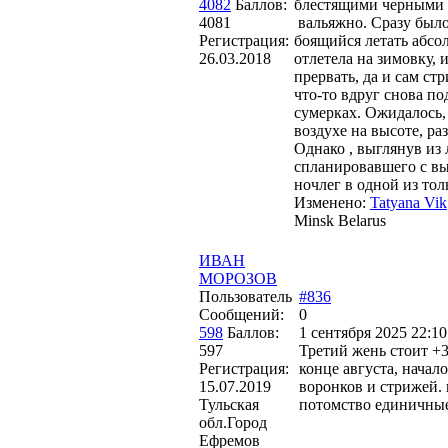
4082
Баллов:
блестящими черными п
4081
вальяжно. Сразу было
Регистрация:
боящийся летать абсол
26.03.2018
отлетела на зимовку,
прервать, да и сам ст
что-то вдруг снова п
сумерках. Ожидалось, 
воздухе на высоте, ра
Однако , выглянув из 
спланировавшего с вы
ночлег в одной из тол
Изменено:
Tatyana Vik
Minsk Belarus
ИВАН
МОРОЗОВ
Пользователь
#836
Сообщений:
0
598
Баллов:
1 сентября 2025 22:10
597
Третий жень стоит +3
Регистрация:
конце августа, нача
15.07.2019
воронков и стрижей.
Тульская
потомство единичные
обл.Город
Ефремов