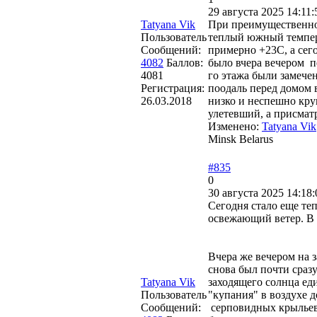
29 августа 2025 14:11:
Tatyana Vik
При преимущественно 
Пользователь
теплый южный температ
Сообщений:
примерно +23С, а сег
4082
Баллов:
было вчера вечером п
4081
го этажа были замече
Регистрация:
поодаль перед домом 
26.03.2018
низко и неспешно кру
улетевший, а присмат
Изменено:
Tatyana Vik
Minsk Belarus
#835
0
30 августа 2025 14:18:
Сегодня стало еще те
освежающий ветер. В 
Вчера же вечером на з
снова был почти сраз
Tatyana Vik
заходящего солнца ед
Пользователь
"купания" в воздухе 
Сообщений:
серповидных крыльев