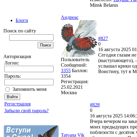
Minsk Belarus
Андреас
Блоги
Поиск по сайту
#827
0
16 августа 2025 01
Сегодня глазам не
Авторизация
Пользователь
(выступающего), -
Логин:
Сообщений:
услышал крики одн
3355
Баллов:
Воистину, тут в М
3354
Пароль:
Регистрация:
25.02.2021
Запомнить меня
Москва
Регистрация
#828
0
Забыли свой пароль?
16 августа 2025 14:06:
Вчера вечером на зак
моих предыдущих пре
поблизости с десяток 
Tatyana Vik