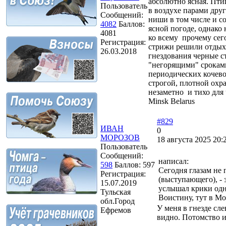
абсолютно ясная. Птиц
Пользователь
в воздухе парами друг
Сообщений:
ниши в том числе и с
4082
Баллов:
ясной погоде, однако
4081
ко всему прочему сег
Регистрация:
стрижи решили отдыха
26.03.2018
гнездования черные с
"негорящими" сроками
периодических кочевок
строгой, плотной охра
незаметно и тихо для 
Minsk Belarus
#829
ИВАН
0
МОРОЗОВ
18 августа 2025 20:
Пользователь
Сообщений:
написал:
598
Баллов:
597
Сегодня глазам не 
Регистрация:
(выступающего), - 
15.07.2019
услышал крики одно
Тульская
Воистину, тут в Мо
обл.Город
У меня в гнезде сл
Ефремов
видно. Потомство и 