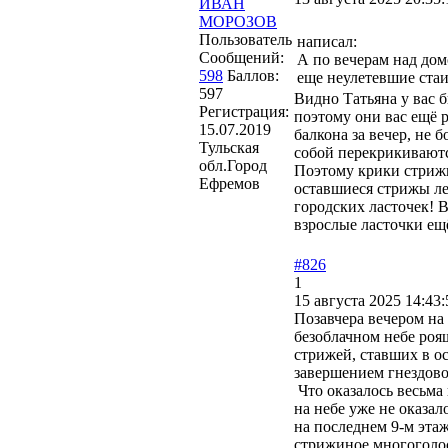
ИВАН
МОРОЗОВ
Пользователь
написал:
Сообщений:
А по вечерам над дом
598
Баллов:
еще неулетевшие ста
597
Видно Татьяна у вас б
Регистрация:
поэтому они вас ещё 
15.07.2019
балкона за вечер, не 
Тульская
собой перекрикиваютс
обл.Город
Поэтому крики стрижи
Ефремов
оставшиеся стрижы ле
городских ласточек! 
взрослые ласточки ещ
#826
1
15 августа 2025 14:43:
Позавчера вечером на
безоблачном небе роя
стрижей, ставших в о
завершением гнездово
Что оказалось весьма 
на небе уже не оказал
на последнем 9-м эта
стрижиное многоголос