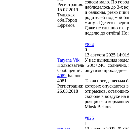
совсем мало. По город
Регистрация:
наблюдалось до 3-х к
15.07.2019
и балконы, резко пик
Тульская
родителей под мой бал
обл.Город
минут. Где его с вери
Ефремов
Даже не слышно их тр
неделю до отлёта! Но 
#824
0
13 августа 2025 14:01:
Tatyana Vik
У нас нынешняя недел
Пользователь
+20С+24С, солнечно, 
Сообщений:
ощут
4082
Баллов:
4081
Такая погода весьма 
Регистрация:
которых опускаются вн
26.03.2018
отпрысков, остающихс
свободе в воздухе на 
роящиеся и кормящиес
Minsk Belarus
#825
1
13 августа 2025 20:35: