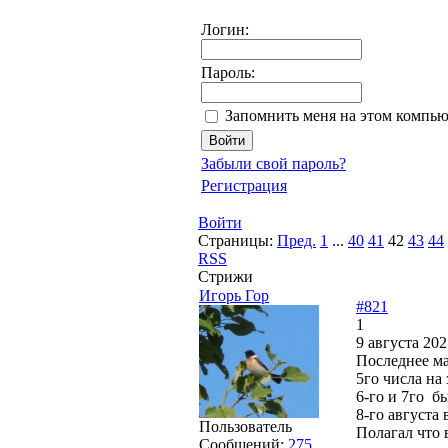
Логин:
Пароль:
Запомнить меня на этом компью
Забыли свой пароль?
Регистрация
Войти
Страницы:
Пред.
1
...
40
41
42
43
44
RSS
Стрижи
Игорь Гор
#821
1
9 августа 202
Последнее ма
5го числа на 
6-го и 7го б
8-го августа 
Пользователь
Полагал что в
Сообщений:
275