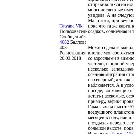
отправившихся на ноч
многочисленные имен
увидела. А на следую
Мало того, при вечер
Tatyana Vik
пока что та же картин
Пользователь
осадков,
Сообщений:
4082
Баллов:
4081
Можно сделать вывод 
Регистрация:
вполне мог состоятьс
26.03.2018
со взрослыми в зимню
улетели, с полной уве
несколько "запаздыва
осенняя миграция стр
на северный, а также
наблюдается. А в усл
погоде, восходящие п
летать насекомые, ос
примеру, зафиксиров
Гималаях на высоте 57
воздушного планктона
месяцев в году, наши
и отдыхая перед отл
большой высоте. пока
Изменено:
Tatyana Vik