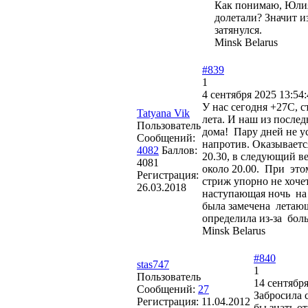
Как понимаю, Юлия
долетали? Значит из
затянулся.
Minsk Belarus
#839
1
4 сентября 2025 13:54:
У нас сегодня +27С, с
Tatyana Vik
лета. И наш из после
Пользователь
дома! Пару дней не у
Сообщений:
напротив. Оказывается
4082
Баллов:
20.30, в следующий ве
4081
около 20.00. При этом
Регистрация:
стриж упорно не хоче
26.03.2018
наступающая ночь на н
была замечена летающе
определила из-за боль
Minsk Belarus
#840
stas747
1
Пользователь
14 сентября
Сообщений:
27
Забросила 
Регистрация:
11.04.2012
бы знать о