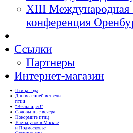
XIII Международная 
конференция Оренбу
Ссылки
Партнеры
Интернет-магазин
Птица года
Дни весенней встречи
птиц
"Весна идет!"
Соловьиные вечера
Покормите птиц
Учеты уток в Москве
и Подмосковье