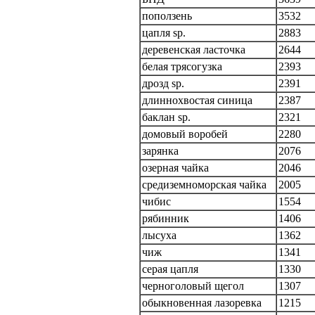
поползень
3532
цапля sp.
2883
деревенская ласточка
2644
белая трясогузка
2393
дрозд sp.
2391
длиннохвостая синица
2387
баклан sp.
2321
домовый воробей
2280
зарянка
2076
озерная чайка
2046
средиземноморская чайка
2005
чибис
1554
рябинник
1406
лысуха
1362
чиж
1341
серая цапля
1330
черноголовый щегол
1307
обыкновенная лазоревка
1215