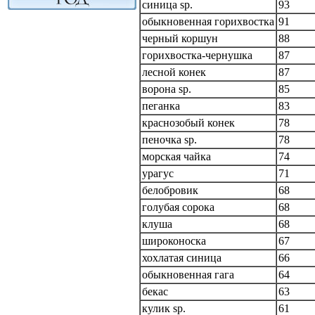
синица sp.
93
обыкновенная горихвостка
91
черный коршун
88
горихвостка-чернушка
87
лесной конек
87
ворона sp.
85
пеганка
83
краснозобый конек
78
пеночка sp.
78
морская чайка
74
урагус
71
белобровик
68
голубая сорока
68
клуша
68
широконоска
67
хохлатая синица
66
обыкновенная гага
64
бекас
63
кулик sp.
61