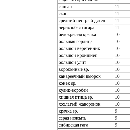
сапсан
11
скопа
11
средний пестрый дятел
11
чернозобая гагара
11
белокрылая крачка
10
большая горлица
10
большой веретенник
10
большой кроншнеп
10
большой улит
10
воробьиные sp.
10
канареечный вьюрок
10
конек sp.
10
кулик-воробей
10
хищная птица sp.
10
хохлатый жаворонок
10
крачка sp.
9
серая неясыть
9
сибирская гага
9