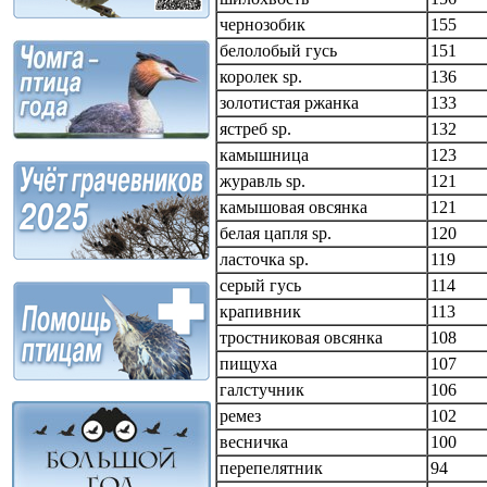
чернозобик
155
белолобый гусь
151
королек sp.
136
золотистая ржанка
133
ястреб sp.
132
камышница
123
журавль sp.
121
камышовая овсянка
121
белая цапля sp.
120
ласточка sp.
119
серый гусь
114
крапивник
113
тростниковая овсянка
108
пищуха
107
галстучник
106
ремез
102
весничка
100
перепелятник
94