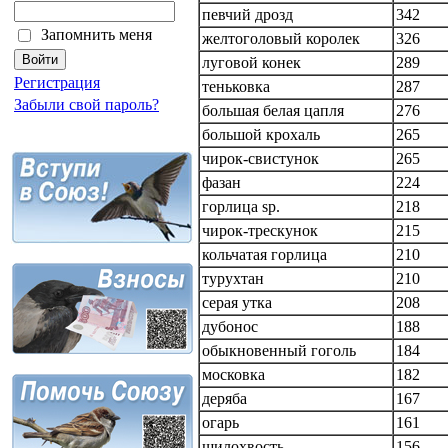
певчий дрозд
342
Запомнить меня
желтоголовый королек
326
луговой конек
289
Регистрация
теньковка
287
Забыли свой пароль?
большая белая цапля
276
большой крохаль
265
чирок-свистунок
265
фазан
224
горлица sp.
218
чирок-трескунок
215
кольчатая горлица
210
турухтан
210
серая утка
208
дубонос
188
обыкновенный гоголь
184
московка
182
деряба
167
огарь
161
шилохвость
156