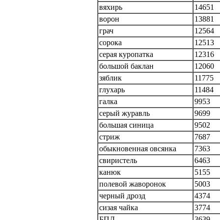
вяхирь
14651
ворон
13881
грач
12564
сорока
12513
серая куропатка
12316
большой баклан
12060
зяблик
11775
глухарь
11484
галка
9953
серый журавль
9699
большая синица
9502
стриж
7687
обыкновенная овсянка
7363
свиристель
6463
канюк
5155
полевой жаворонок
5003
черный дрозд
4374
сизая чайка
3774
БПД
3639