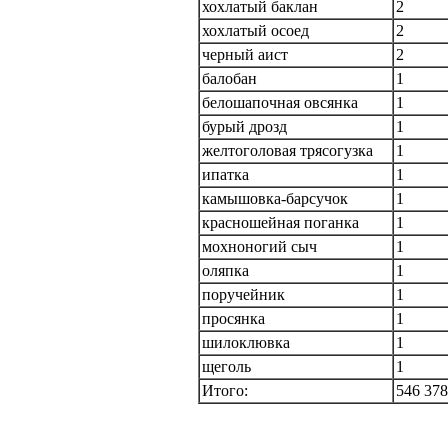
хохлатый баклан
2
хохлатый осоед
2
черный аист
2
балобан
1
белошапочная овсянка
1
бурый дрозд
1
желтоголовая трясогузка
1
ипатка
1
камышовка-барсучок
1
красношейная поганка
1
мохноногий сыч
1
оляпка
1
поручейник
1
просянка
1
шилоклювка
1
щеголь
1
Итого:
546 378