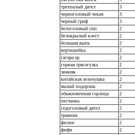
трехпалый дятел
3
черноголовый чекан
3
черный гриф
3
белоголовый сип
2
белокрылый клест
2
большая выпь
2
вертишейка
2
гагара sp.
2
горная трясогузка
2
зимняк
2
китайская зеленушка
2
малый подорлик
2
обыкновенная горлица
2
песчанка
2
седоголовый дятел
2
травник
2
филин
2
фифи
2