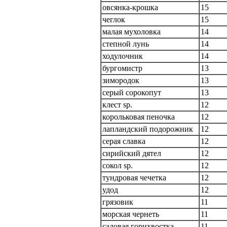
овсянка-крошка
15
чеглок
15
малая мухоловка
14
степной лунь
14
ходулочник
14
бургомистр
13
зимородок
13
серый сорокопут
13
клест sp.
12
корольковая пеночка
12
лапландский подорожник
12
серая славка
12
сирийский дятел
12
сокол sp.
12
тундровая чечетка
12
удод
12
грязовик
11
морская чернеть
11
садовая горихвостка
11