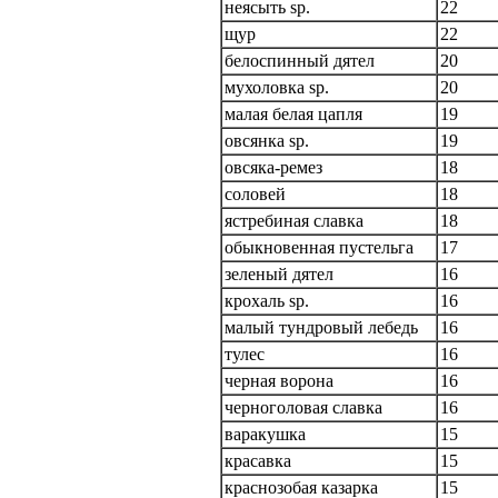
неясыть sp.
22
щур
22
белоспинный дятел
20
мухоловка sp.
20
малая белая цапля
19
овсянка sp.
19
овсяка-ремез
18
соловей
18
ястребиная славка
18
обыкновенная пустельга
17
зеленый дятел
16
крохаль sp.
16
малый тундровый лебедь
16
тулес
16
черная ворона
16
черноголовая славка
16
варакушка
15
красавка
15
краснозобая казарка
15