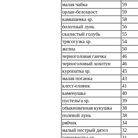
малая чайка
59
орлан-белохвост
59
камышевка sp.
58
болотный лунь
56
скалистый голубь
55
трясогузка sp.
54
желна
50
черноголовая гаичка
46
черноголовый хохотун
46
куропатка sp.
45
малая поганка
43
клест-еловик
41
каменушка
40
пустельга sp.
39
обыкновенная кукушка
38
полевой лунь
38
рябчик
34
малый пестрый дятел
32
горихвостка sp.
31