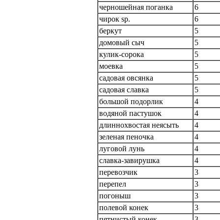
черношейная поганка
6
чирок sp.
6
беркут
5
домовый сыч
5
кулик-сорока
5
моевка
5
садовая овсянка
5
садовая славка
5
большой подорлик
4
водяной пастушок
4
длиннохвостая неясыть
4
зеленая пеночка
4
луговой лунь
4
славка-завирушка
4
перевозчик
3
перепел
3
погоныш
3
полевой конек
3
пятнистый конек
3