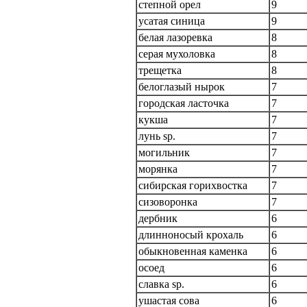
степной орел
9
усатая синица
9
белая лазоревка
8
серая мухоловка
8
трещетка
8
белоглазый нырок
7
городская ласточка
7
кукша
7
лунь sp.
7
могильник
7
морянка
7
сибирская горихвостка
7
сизоворонка
7
дербник
6
длинноносый крохаль
6
обыкновенная каменка
6
осоед
6
славка sp.
6
ушастая сова
6