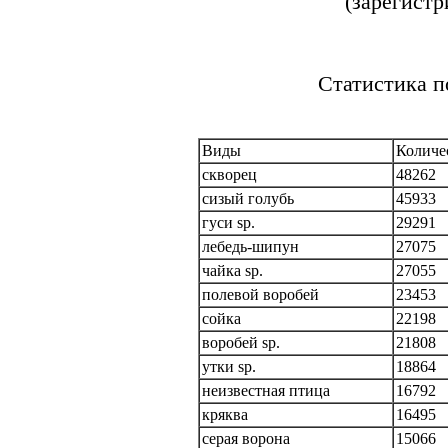
(зарегистр
Статистика п
Виды
Количе
скворец
48262
сизый голубь
45933
гуси sp.
29291
лебедь-шипун
27075
чайка sp.
27055
полевой воробей
23453
сойка
22198
воробей sp.
21808
утки sp.
18864
неизвестная птица
16792
кряква
16495
серая ворона
15066