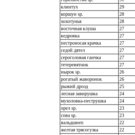
клинтух
29
коршун sp.
28
хохотунья
28
восточная клуша
27
кедровка
27
пестроносая крачка
27
седой дятел
27
сероголовая гаичка
27
тетеревятник
27
нырок sp.
26
рогатый жаворонок
26
рыжий дрозд
25
лесная завирушка
24
мухоловка-пеструшка
24
орел sp.
23
сова sp.
23
вальдшнеп
22
желтая трясогузка
22