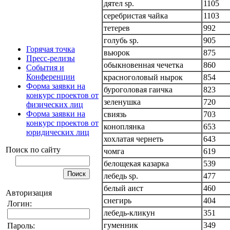
дятел sp.
1105
серебристая чайка
1103
тетерев
992
голубь sp.
905
Горячая точка
вьюрок
875
Пресс-релизы
обыкновенная чечетка
860
События и
Конференции
красноголовый нырок
854
Форма заявки на
буроголовая гаичка
823
конкурс проектов от
зеленушка
720
физических лиц
Форма заявки на
свиязь
703
конкурс проектов от
коноплянка
653
юридических лиц
хохлатая чернеть
643
Поиск по сайту
чомга
619
белощекая казарка
539
лебедь sp.
477
белый аист
460
Авторизация
снегирь
404
Логин:
лебедь-кликун
351
гуменник
349
Пароль: