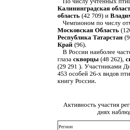
По числу учтённых пти
Калининградская облас
область
(42 709) и
Влади
Чемпионом по числу отм
Московская Область
(12
Республика Татарстан
(9
Край
(96).
В России наиболее часто
глаза
скворцы
(48 262),
с
(29 291 ). Участниками Д
453 особей 26-х видов пт
книгу России.
Активность участия ре
днях наблю
Регион