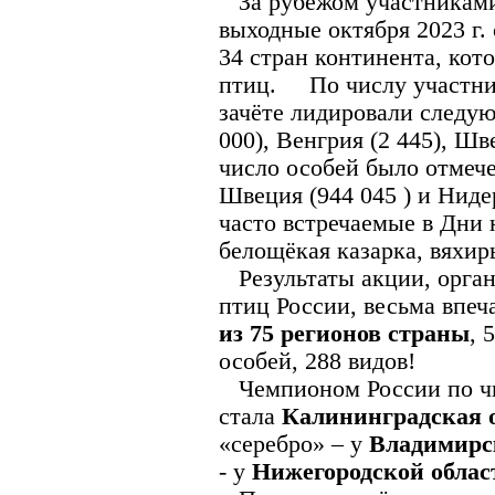
За рубежом участниками
выходные октября 2023 г. 
34 стран континента, кото
птиц. По числу участник
зачёте лидировали следую
000), Венгрия (2 445), Шв
число особей было отмече
Швеция (944 045 ) и Ниде
часто встречаемые в Дни 
белощёкая казарка, вяхир
Результаты акции, орга
птиц России, весьма впе
из 75 регионов страны
, 
особей, 288 видов!
Чемпионом России по чи
стала
Калининградская 
«серебро» – у
Владимирс
- у
Нижегородской облас