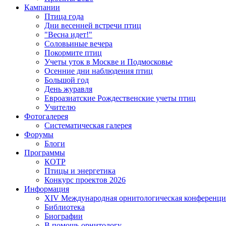
Кампании
Птица года
Дни весенней встречи птиц
"Весна идет!"
Соловьиные вечера
Покормите птиц
Учеты уток в Москве и Подмосковье
Осенние дни наблюдения птиц
Большой год
День журавля
Евроазиатские Рождественские учеты птиц
Учителю
Фотогалерея
Систематическая галерея
Форумы
Блоги
Программы
КОТР
Птицы и энергетика
Конкурс проектов 2026
Информация
XIV Международная орнитологическая конференци
Библиотека
Биографии
В помощь орнитологу