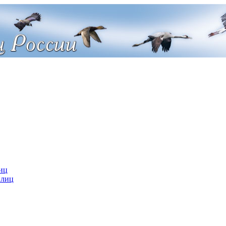
иц
 лиц