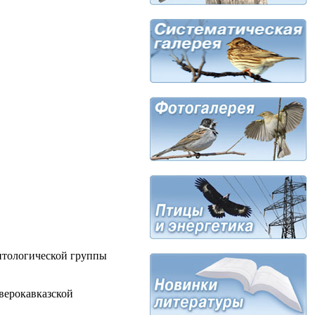
итологической группы
верокавказской