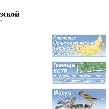
зской
"