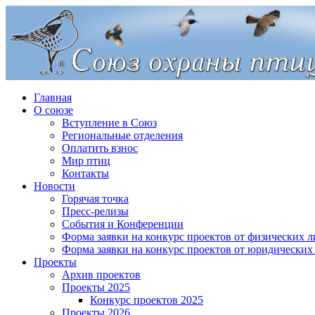
Главная
О союзе
Вступление в Союз
Региональные отделения
Оплатить взнос
Мир птиц
Контакты
Новости
Горячая точка
Пресс-релизы
События и Конференции
Форма заявки на конкурс проектов от физических л
Форма заявки на конкурс проектов от юридических
Проекты
Архив проектов
Проекты 2025
Конкурс проектов 2025
Проекты 2026