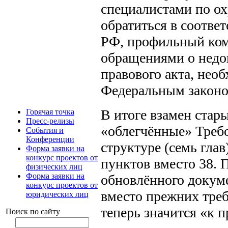
специалистами по о
обратиться в соотв
РФ, профильный ком
обращениями о недо
правового акта, нео
Федеральным законом
В итоге взамен стар
Горячая точка
Пресс-релизы
«облегчённые» Треб
События и
Конференции
структуре (семь гла
Форма заявки на
конкурс проектов от
пунктов вместо 38. 
физических лиц
Форма заявки на
обновлённого докуме
конкурс проектов от
вместо прежних тре
юридических лиц
теперь значится «к 
Поиск по сайту