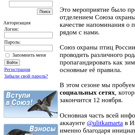
Это мероприятие было п
отделением Союза охраны 
Авторизация
качестве напоминания о 
Логин:
рядом с нами.
Пароль:
Союз охраны птиц России
проводить различного род
Запомнить меня
пропагандировать как зи
основные её правила.
Регистрация
Забыли свой пароль?
В этом сезоне мы пробуе
социальных сетях
, кото
закончится 12 ноября.
⠀
Основная часть всей инфо
аккаунте
@ulitkamarta
в И
именно благодаря инициат