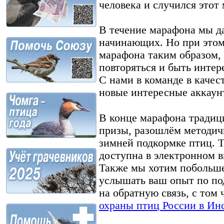
человека и случился этот
В течение марафона мы д
начинающих. Но при это
марафона таким образом,
повторяться и быть интер
С нами в команде в качес
новые интересные аккаунт
⠀
В конце марафона традиц
призы, разошлём методич
зимней подкормке птиц. Т
доступна в электронном в
Также мы хотим побольше
услышать ваш опыт по по
на обратную связь, с том 
охраны птиц России в Ин
⠀