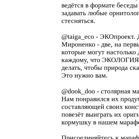
ведётся в формате беседы
задавать любые орнитоло
стесняться.
⠀
@taiga_eco - ЭКОпроект. 
Мироненко - две, на перв
которые могут настолько
каждому, что ЭКОЛОГИЯ э
делать, чтобы природа ска
Это нужно вам.
⠀
@dook_doo - столярная м
Нам понравился их проду
составляющей своих конст
повезёт выиграть их ориг
кормушку в нашем мараф
Присоединяйтесь к марафо