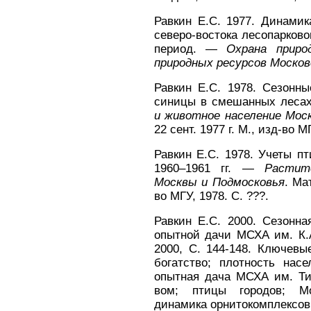
Равкин Е.С. 1977. Динами
северо-востока лесопарково
период. —
Охрана приро
природных ресурсов Моско
Равкин Е.С. 1978. Сезонн
синицы в смешанных леса
и животное население Мос
22 сент. 1977 г. М., изд-во М
Равкин Е.С. 1978. Учеты п
1960–1961 гг. —
Растит
Москвы и Подмосковья
. Ма
во МГУ, 1978. С. ???.
Равкин Е.С. 2000. Сезонн
опытной дачи МСХА им. К.А
2000, С. 144-148. Ключевы
богатство; плотность нас
опытная дача МСХА им. Ти
вом; птицы городов; Мо
динамика орнитокомплексов,