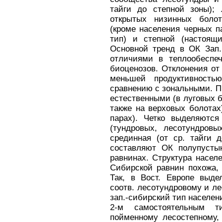
тайги до степной зоны); 
открытых низинных болот
(кроме населения черных п
тип) и степной (настоящ
Основной тренд в ОК Зап
отличиями в теплообеспеч
биоценозов. Отклонения от
меньшей продуктивность
сравнению с зональными. П
естественными (в луговых б
также на верховых болотах
парах). Четко выделяются
(тундровых, лесотундров
срединная (от ср. тайги 
составляют ОК полупусты
равнинах. Структура населе
Сибирской равнин похожа, 
Так, в Вост. Европе выде
соотв. лесотундровому и ле
зап.-сибирский тип населени
2-м самостоятельным 
пойменному лесостепному,