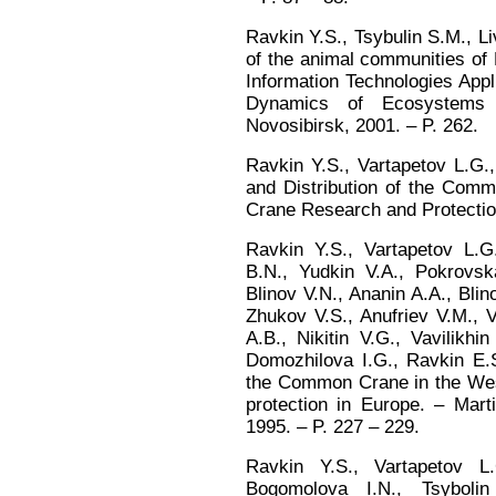
Ravkin Y.S., Tsybulin S.M., Li
of the animal communities of 
Information Technologies Appl
Dynamics of Ecosystems 
Novosibirsk, 2001. – P. 262.
Ravkin Y.S., Vartapetov L.G.,
and Distribution of the Comm
Crane Research and Protection
Ravkin Y.S., Vartapetov L.G
B.N., Yudkin V.A., Pokrovsk
Blinov V.N., Ananin A.A., Blin
Zhukov V.S., Anufriev V.M., 
A.B., Nikitin V.G., Vavilikhi
Domozhilova I.G., Ravkin E.S
the Common Crane in the West
protection in Europe. – Marti
1995. – P. 227 – 229.
Ravkin Y.S., Vartapetov L.
Bogomolova I.N., Tsyboli