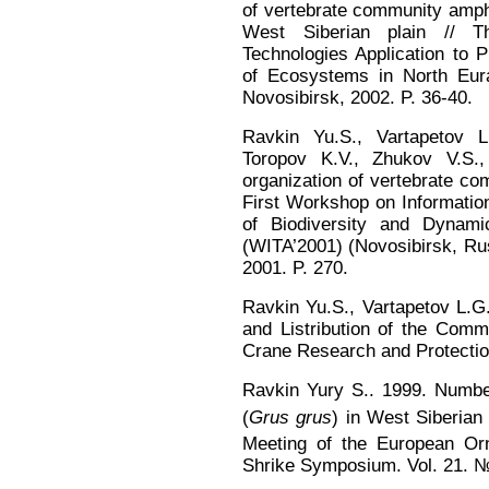
of vertebrate community amph
West Siberian plain // T
Technologies Application to 
of Ecosystems in North Eura
Novosibirsk, 2002. P. 36-40.
Ravkin Yu.S., Vartapetov L
Toropov K.V., Zhukov V.S.,
organization of vertebrate co
First Workshop on Informatio
of Biodiversity and Dynam
(WITA’2001) (Novosibirsk, Rus
2001. P. 270.
Ravkin Yu.S., Vartapetov L.G.
and Listribution of the Comm
Crane Research and Protection
Ravkin Yury S.. 1999. Numbe
(
Grus grus
) in West Siberian 
Meeting of the European Orn
Shrike Symposium. Vol. 21. №