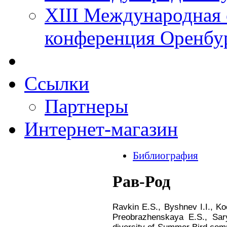
XIII Международная 
конференция Оренбу
Ссылки
Партнеры
Интернет-магазин
Библиография
Рав-Род
Ravkin E.S., Byshnev I.I., Ko
Preobrazhenskaya E.S., Sary