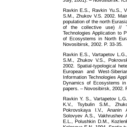
July, 2001). – Novosibirsk: IC
Ravkin E.S., Ravkin Yu.S., V
S.M., Zhukov V.S. 2002. Main
population of the north Eurasi
of the collective use) //
Technologies Application to 
of Ecosystems in North Eura
Novosibirsk, 2002. P. 33-35.
Ravkin E.S., Vartapetov L.G.
S.M., Zhukov V.S., Pokrovsk
2002. Spatial-typological he
European and West-Siberia
Information Technologies Appl
Dynamics of Ecosystems in 
papers. – Novosibirsk, 2002. P
Ravkin Y. S., Vartapetov L.G.
K.V., Tsybulin S.M., Zhu
Pokrovskaya I.V., Ananin A
Solovyev A.S., Vakhrushev A
E.L., Polushkin D.M., Kozlenk