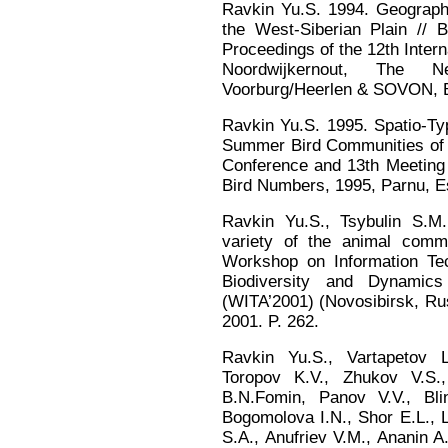
Ravkin Yu.S. 1994. Geographi
the West-Siberian Plain // 
Proceedings of the 12th Inte
Noordwijkernout, The Net
Voorburg/Heerlen & SOVON, B
Ravkin Yu.S. 1995. Spatio-Typ
Summer Bird Communities of th
Conference and 13th Meeting
Bird Numbers, 1995, Parnu, Es
Ravkin Yu.S., Tsybulin S.M.
variety of the animal commu
Workshop on Information Tec
Biodiversity and Dynamic
(WITA’2001) (Novosibirsk, Rus
2001. P. 262.
Ravkin Yu.S., Vartapetov L
Toropov K.V., Zhukov V.S.,
B.N.Fomin, Panov V.V., Bli
Bogomolova I.N., Shor E.L., L
S.A., Anufriev V.M., Ananin A.