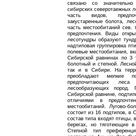
связано со значительно
сибирских северотаежных ле
часть видов, предпо
закустаренные болота, ле
часть местообитаний сев. 
предпочтения. Виды откр
лесотундры образуют тунд
надтиповая группировка пт
полевые местообитания, вкл
Сибирской равнинах по 3 
болотный и степной. Лесной
так и в Сибири. На терр
преобладают мелкие п
предпочитающих леса
лесообразующих пород. 
Сибирской равнине, подтип
отличиями в предпочте
местообитаний. Лугово-б
состоит из 16 подтипов, в 
состав типа входят птицы, 
берегах, но тяготеющие в
Степной тип преференци