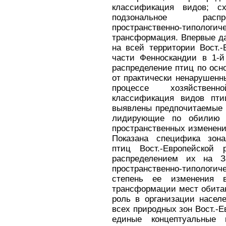
классификация видов; сх
подзональное распре
пространственно-типолог
трансформация. Впервые да
на всей территории Вост.
части Фенноскандии в 1-й
распределение птиц по ос
от практически ненарушенн
процессе хозяйственн
классификация видов пти
выявлены предпочитаемые 
лидирующие по обилию 
пространственных изменени
Показана специфика зона
птиц Вост.-Европейской 
распределением их на За
пространственно-типологич
степень ее изменения в
трансформации мест обита
роль в организации насел
всех природных зон Вост.-
единые концептуальные 