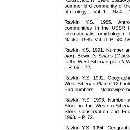
Kolosova E.N. 1994. Spatio-ty
summer bird community of the 
of ecology. – Vol. 1. – № 4. – 
Ravkin Y.S. 1985. Antro
communities in the USSR fo
internationalis ornithologi
Nauka, 1985. Vol. II. P. 580-5
Ravkin Y.S. 1991. Number an
olor
), Bewick's Swans (
C.bewi
in the West Siberian plain /
– P. 68 – 72.
Ravkin Y.S. 1992. Geographi
West-Siberian Plain // 12th in
Bird numbers. – Noordwijkerho
Ravkin Y.S. 1993. Number and
Stork in the Western-Siberi
Stork Conservation and Eco
1993. – P. 72.
Ravkin Y.S. 1994. Geographi