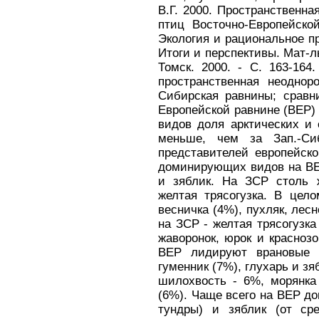
В.Г. 2000. Пространственна
птиц Восточно-Европейско
Экология и рациональное п
Итоги и перспективы. Мат-л
Томск. 2000. - С. 163-164
пространственная неодноро
Сибирская равнины; сравн
Европейской равнине (ВЕР) к
видов доля арктических и
меньше, чем за Зап.-Си
представителей европейск
доминирующих видов на ВЕ
и зяблик. На ЗСР столь 
желтая трясогузка. В цел
весничка (4%), пухляк, лесн
на ЗСР - желтая трясогузка
жаворонок, юрок и красноз
ВЕР лидируют врановые (
гуменник (7%), глухарь и зя
шилохвость - 6%, морянка
(6%). Чаще всего на ВЕР до
тундры) и зяблик (от ср