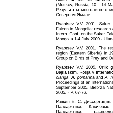
(Moskov, Russia, 10 - 14 Ma
Результаты многолетнего 
Северном Ямале
Ryabtsev V.V. 2001. Saker F
Falcon in Mongolia: research 
Intern. Conf. on the Saker Fa
Mongolia 1-4 July 2000.- Ulan-
Ryabtsev V.V. 2001. The res
region (Eastern Siberia) in 
Group on Birds of Prey and Ow
Ryabtsev V.V. 2005. Orlik g
Bajkalskim, Rosja // Internat
clanga
,
A. pomarina
and
A. h
Proceedings of an Internatio
September 2005. Biebrza Nat
2005. - P. 67-76.
Равкин Е. С. Диссертация.
Палеарктики. Ключевы
Палеарктики; распре