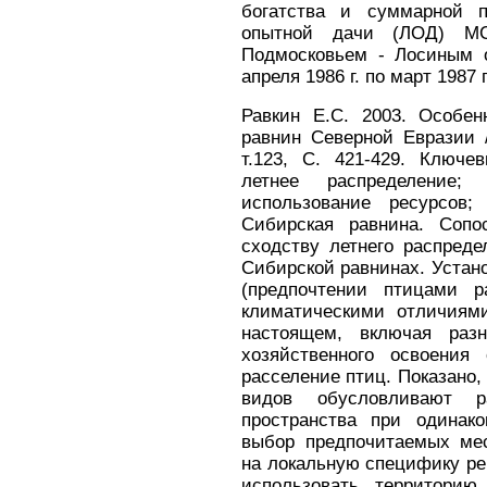
богатства и суммарной п
опытной дачи (ЛОД) М
Подмосковьем - Лосиным 
апреля 1986 г. по март 1987 г
Равкин Е.С. 2003. Особен
равнин Северной Евразии /
т.123, C. 421-429. Ключе
летнее распределение; 
использование ресурсов; 
Сибирская равнина. Сопо
сходству летнего распреде
Сибирской равнинах. Устан
(предпочтении птицами р
климатическими отличиям
настоящем, включая раз
хозяйственного освоения
расселение птиц. Показано,
видов обусловливают р
пространства при одинак
выбор предпочитаемых мес
на локальную специфику рег
использовать территорию