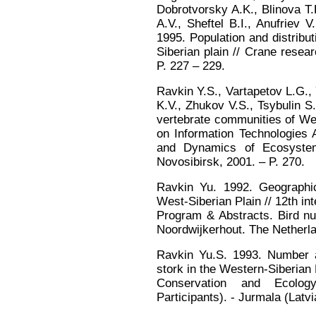
Dobrotvorsky A.K., Blinova T.
A.V., Sheftel B.I., Anufriev V
1995. Population and distrib
Siberian plain // Crane resea
P. 227 – 229.
Ravkin Y.S., Vartapetov L.G.,
K.V., Zhukov V.S., Tsybulin S
vertebrate communities of Wes
on Information Technologies A
and Dynamics of Ecosystem
Novosibirsk, 2001. – P. 270.
Ravkin Yu. 1992. Geographic
West-Siberian Plain // 12th in
Program & Abstracts. Bird n
Noordwijkerhout. The Netherla
Ravkin Yu.S. 1993. Number and
stork in the Western-Siberian 
Conservation and Ecolog
Participants). - Jurmala (Latvi