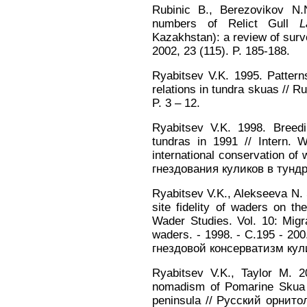
Rubinic B., Berezovikov N.N
numbers of Relict Gull
L
Kazakhstan): a review of surv
2002, 23 (115). P. 185-188.
Ryabitsev V.K. 1995. Patterns 
relations in tundra skuas // R
P. 3 – 12.
Ryabitsev V.K. 1998. Breedi
tundras in 1991 // Intern. 
international conservation of
гнездования куликов в тунд
Ryabitsev V.K., Alekseeva N.
site fidelity of waders on th
Wader Studies. Vol. 10: Migra
waders. - 1998. - С.195 - 2
гнездовой консерватизм ку
Ryabitsev V.K., Taylor M. 
nomadism of Pomarine Skua 
peninsula // Русский орнит