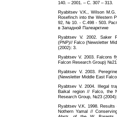
140. – 2001. – С. 307 – 313.
Ryabitsev V.K., Wilson M.G.
Rosefinch into the Western Pal
92, № 10. - С.498 - 503. Ра
в Западной Палеарктике
Ryabtsev V. 2002. Saker Fa
(PNP)// Falco (Newsletter M
(2002): 3.
Ryabtsev V. 2003. Falcons fl
Falcon Research Group) №21 
Ryabtsev V. 2003. Peregrine
(Newsletter Middle East Falc
Ryabtsev V. 2004. Illegal tra
Baikal region // Falco, the
Research Group, №23 (2004):
Ryabtsev V.K. 1998. Results o
Nothern Yamal // Conserving
Abstr. of the W. Barents 