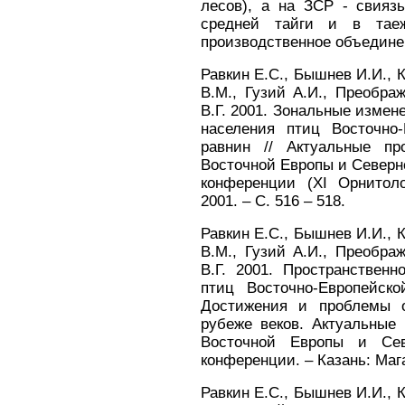
лесов), а на ЗСР - свияз
средней тайги и в таеж
производственное объединен
Равкин Е.С., Бышнев И.И., 
В.М., Гузий А.И., Преобра
В.Г. 2001. Зональные измен
населения птиц Восточно
равнин // Актуальные п
Восточной Европы и Север
конференции (XI Орнитоло
2001. – С. 516 – 518.
Равкин Е.С., Бышнев И.И., 
В.М., Гузий А.И., Преобра
В.Г. 2001. Пространственн
птиц Восточно-Европейск
Достижения и проблемы о
рубеже веков. Актуальные
Восточной Европы и Сев
конференции. – Казань: Мага
Равкин Е.С., Бышнев И.И., 