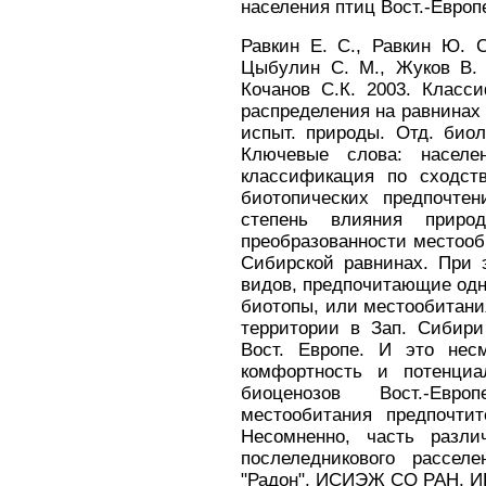
населения птиц Вост.-Европ
Равкин Е. С., Равкин Ю. С.
Цыбулин С. М., Жуков В. 
Кочанов С.К. 2003. Класс
распределения на равнинах 
испыт. природы. Отд. биол.
Ключевые слова: населен
классификация по сходст
биотопических предпочте
степень влияния приро
преобразованности местооби
Сибирской равнинах. При
видов, предпочитающие одн
биотопы, или местообитани
территории в Зап. Сибири
Вост. Европе. И это нес
комфортность и потенциа
биоценозов Вост.-Евр
местообитания предпочти
Несомненно, часть разли
послеледникового рассе
"Радон", ИСИЭЖ СО РАН, ИГ 