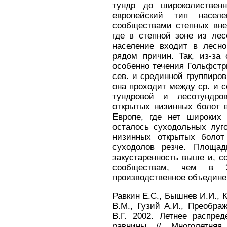
тундр до широколиствен
европейский тип насел
сообществами степных вне
где в степной зоне из ле
население входит в лесн
рядом причин. Так, из-за
особенно течения Гольфстр
сев. и срединной группиро
она проходит между ср. и се
тундровой и лесотундро
открытых низинных болот 
Европе, где нет широких
осталось суходольных луг
низинных открытых болот
суходолов резче. Площа
закустаренность выше и, с
сообществам, чем в З
производственное объединен
Равкин Е.С., Бышнев И.И., 
В.М., Гузий А.И., Преобра
В.Г. 2002. Летнее распре
равнины // Многолетня