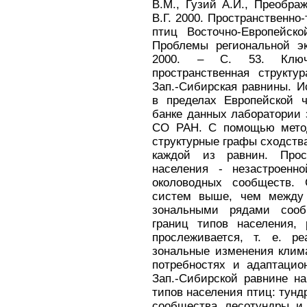
В.М., Гузий А.И., Преобра
В.Г. 2000. Пространственно
птиц Восточно-Европейск
Проблемы региональной эк
2000. – С. 53. Ключе
пространственная структур
Зап.-Сибирская равнины. 
в пределах Европейской 
банке данных лаборатории
СО РАН. С помощью метод
структурные графы сходства
каждой из равнин. Прос
населения - незастроенн
околоводных сообществ. 
систем выше, чем между
зональными рядами сообщ
границ типов населения,
прослеживается, т. е. р
зональные изменения клима
потребностях и адаптацио
Зап.-Сибирской равнине н
типов населения птиц: тун
сообщества лесотундры и 