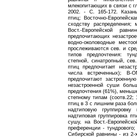
млекопитающих в связи с г
2002. - С. 165-172. Каза
птиц; Восточно-Европейск
сходству распределения; 
Вост.-Европейской равн
предпочитающих незастро
водно-околоводные место
прослеживаются сев. и сре
типов предпочтения: тун
степной, синатропный, се
птиц предпочитает незас
числа встреченных); В-
предпочитают застроенну
незастроенной суши боль
предпочтения (61%), меньше
степному типам (соотв.22;
птиц в 3 с лишним раза бо
надтиповую группировку
надтиповая группировка п
сушу, на Вост.-Европейск
преференции - тундрового; 
Сибирской равнины - из 2-х