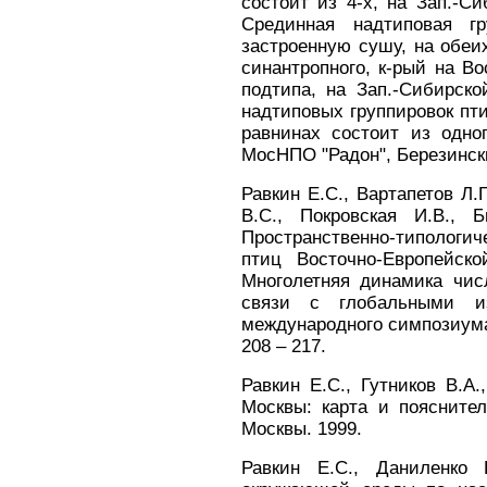
состоит из 4-х, на Зап.-Си
Срединная надтиповая гр
застроенную сушу, на обеих
синантропного, к-рый на Во
подтипа, на Зап.-Сибирско
надтиповых группировок пт
равнинах состоит из одно
МосНПО "Радон", Березински
Равкин Е.С., Вартапетов Л.Г
В.С., Покровская И.В., 
Пространственно-типолог
птиц Восточно-Европейск
Многолетняя динамика чи
связи с глобальными и
международного симпозиума.
208 – 217.
Равкин Е.С., Гутников В.А
Москвы: карта и пояснител
Москвы. 1999.
Равкин Е.С., Даниленко 