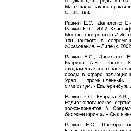
окружающей среды по нас
Материалы научно-практиче
С. 181-183.
Равкин Е.С., Даниленко Е.
Равкин Ю.С. 2002. Классиф
Московского региона // Ист
Тян-Шанского в современ
образования. – Липецк, 2002. 
Равкин Е.С., Даниленко Е
Куприна А.В., Равкин 
фундаментального банка да
среды в сфере радиационн
Урал промышленный. М
симпозиум. - Екатеринбург, 2
Равкин Е.С., Куприна А.В.,
Радиоэкологическая серти
зоокомпонентов // Совре
биомониторинга. – Сыктывкар
Равкин Е.С., Преображен
Кадастрово-ресурсная оце