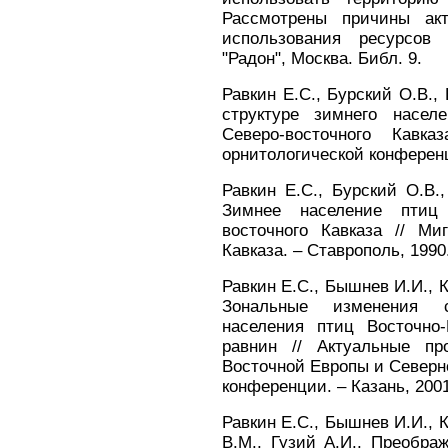
Рассмотрены причины ак
использования ресурсо
"Радон", Москва. Библ. 9.
Равкин Е.С., Бурский О.В., 
структуре зимнего насел
Северо-восточного Кавк
орнитологической конференци
Равкин Е.С., Бурский О.В.,
Зимнее население птиц
восточного Кавказа // М
Кавказа. – Ставрополь, 1990.
Равкин Е.С., Бышнев И.И., К
Зональные изменения с
населения птиц Восточно
равнин // Актуальные п
Восточной Европы и Север
конференции. – Казань, 2001.
Равкин Е.С., Бышнев И.И., 
В.М., Гузий А.И., Преобра