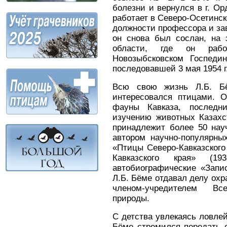
болезни и вернулся в г. Ор
работает в Северо-Осетинс
должности профессора и за
он снова был сослан, на 
области, где он рабо
Новозыбсковском Госпеди
последовавшей 3 мая 1954 г
Всю свою жизнь Л.Б. Бё
интересовался птицами. 
фауны Кавказа, последн
изучению животных Казахс
принадлежит более 50 нау
автором научно-популярны
«Птицы Северо-Кавказского 
Кавказского края» (1
автобиографические «Запис
Л.Б. Бёме отдавал делу охр
членом-учредителем Вс
природы.
С детства увлекаясь ловлей
Бёме стремился передать