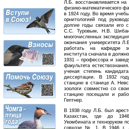
Л.Б. восстанавливается на 
физико-математического фак
в 1924 году. Во время учеб
орнитологией под руковод
долгие годы связали его с
С.С. Туровым, Н.В. Шиба
многочисленных экспедиция
окончания университета Л.
работать на кафедре зоо
института сначала в должнос
1931 – профессора и завед
факультета естествознания
ученая степень кандидат
диссертации. В 1932 год
станцию в станице А. Невс
зоологи совместно со сво
станцию посещали и рабо
Гептнер.
В 1938 году Л.Б. был арес
Казахстан, где до 194
Укомбината и техноруком п
совхозе № 1. В 1946 г. 