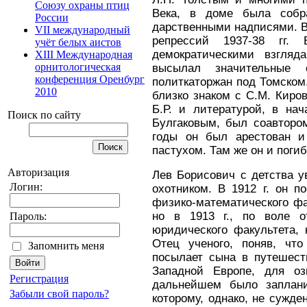
Союзу охраны птиц
Века, в доме была собр
России
дарственными надписями. Вс
VII международный
репрессий 1937-38 гг.
учёт белых аистов
демократическими взгляд
XIII Международная
орнитологическая
высылал значительные
конференция Оренбург
политкаторжан под Томском
2010
близко знаком с С.М. Киро
Б.Р. и литературой, в на
Поиск по сайту
Булгаковым, был соавтором
годы он был арестован и
пастухом. Там же он и погиб,
Авторизация
Лев Борисович с детства у
Логин:
охотником. В 1912 г. он п
физико-математического фа
но в 1913 г., по воле о
Пароль:
юридического факультета, 
Отец ученого, поняв, чт
Запомнить меня
посылает сына в путешес
Западной Европе, для о
Регистрация
дальнейшем было заплани
Забыли свой пароль?
которому, однако, не сужде