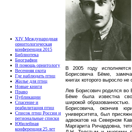
XIV Международная
орнитологическая
конференция 2015
Библиотека
Биографии
В помощь орнитологу
В 2005 году исполняетс
Весенняя охота
Борисовича Бёме, замеча
Где наблюдать птиц
книгах которого выросло не
Жилье для птиц
Новые книги
Лев Борисович родился во В
Право
Бёме была известна св
Публикации
широкой образованностью.
Спасение и
реабилитация птиц
Борисовича, окончив юри
Список птиц России и
университета, был присяж
региональные списки
адвокатов на Северном Ка
Юбилейная
Маргарита Ричардовна, тетя
конференция 25 лет
Л.Н. Толстым и многими 