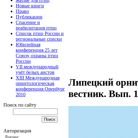
Жилье для птиц
Новые книги
Право
Публикации
Спасение и
реабилитация птиц
Список птиц России и
региональные списки
Юбилейная
конференция 25 лет
Союзу охраны птиц
России
VII международный
учёт белых аистов
XIII Международная
Липецкий орни
орнитологическая
конференция Оренбург
вестник. Вып. 1
2010
Поиск по сайту
Авторизация
Логин: