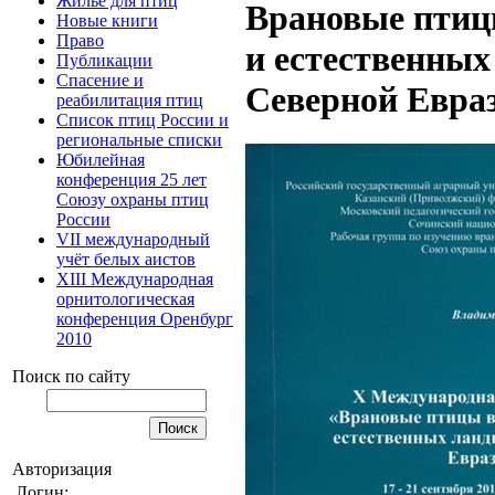
Жилье для птиц
Врановые птиц
Новые книги
Право
и естественны
Публикации
Спасение и
Северной Евра
реабилитация птиц
Список птиц России и
региональные списки
Юбилейная
конференция 25 лет
Союзу охраны птиц
России
VII международный
учёт белых аистов
XIII Международная
орнитологическая
конференция Оренбург
2010
Поиск по сайту
Авторизация
Логин: