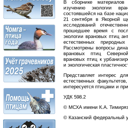
В сборнике материалов
изучению экологии вра
состоявшейся на базе нацио
21 сентября в Якорной щ
исследований отечествен
прошедшее время с посл
экологии врановых птиц ан
естественных природных
Рассмотрены вопросы дина
врановых птиц Северно
врановых птиц к урбанизир
и экологическая пластичнос
Представляет интерес для
естественных фа­культетов
интересуется птицами и при
УДК 598.2
© МСХА имени К.А. Тимиряз
© Казанский федеральный у