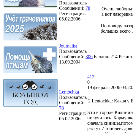
Пользователь
Сообщений:
78
Очень любопытн
Регистрация:
а вот лазоревк
05.02.2006
По поводу лазор
больших всего 1
Journalist
Пользователь
Сообщений:
306
Баллов:
214
Регист
13.09.2004
#12
0
19 февраля 2006 03:20
Lentochka
Пользователь
2 Lentochka: Какая у 
Сообщений:
78
Это в городе Калининг
Регистрация:
получилось. Кормушка 
05.02.2006
сначала синицы,потом
растут 7 тополей, дов