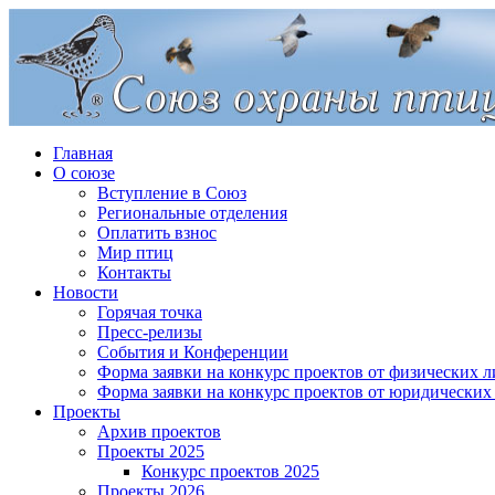
Главная
О союзе
Вступление в Союз
Региональные отделения
Оплатить взнос
Мир птиц
Контакты
Новости
Горячая точка
Пресс-релизы
События и Конференции
Форма заявки на конкурс проектов от физических л
Форма заявки на конкурс проектов от юридических
Проекты
Архив проектов
Проекты 2025
Конкурс проектов 2025
Проекты 2026