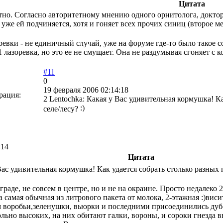
Цитата
о. Согласно авторитетному мнению одного орнитолога, доктора 
а уже ей подчиняется, хотя и гоняет всех прочих синиц (второе 
евки - не единичный случай, уже на форуме где-то было такое со
 лазоревка, но это ее не смущает. Она не раздумывая сгоняет с 
#11
0
19 февраля 2006 02:14:18
рация:
2 Lentochka: Какая у Вас удивительная кормушка! Ка
селе/лесу?
:14
Цитата
Вас удивительная кормушка! Как удается собрать столько разных 
раде, не совсем в центре, но и не на окраине. Просто недалеко 
самая обычная из литрового пакета от молока, 2-этажная :)виси
 воробьи,зеленушки, вьюрки и последними присоединились дубо
ольно высоких, на них обитают галки, вороны, и сороки гнезда 