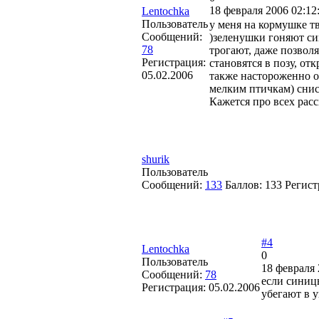
18 февраля 2006 02:12
Lentochka
Пользователь
у меня на кормушке т
Сообщений:
)зеленушки гоняют си
78
трогают, даже позвол
Регистрация:
становятся в позу, от
05.02.2006
также настороженно от
мелким птичкам) снисх
Кажется про всех рас
shurik
Пользователь
Сообщений:
133
Баллов:
133
Регист
#4
Lentochka
0
Пользователь
18 февраля 
Сообщений:
78
если синицы
Регистрация:
05.02.2006
убегают в у