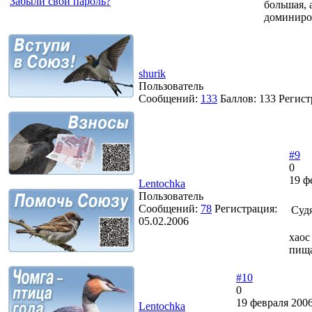
Забыли свой пароль?
большая, 
доминиро
shurik
Пользователь
Сообщений:
133
Баллов:
133
Регист
#9
0
19 ф
Lentochka
Пользователь
Сообщений:
78
Регистрация:
Судя
05.02.2006
хаос
пища
#10
0
19 февраля 2006
Lentochka