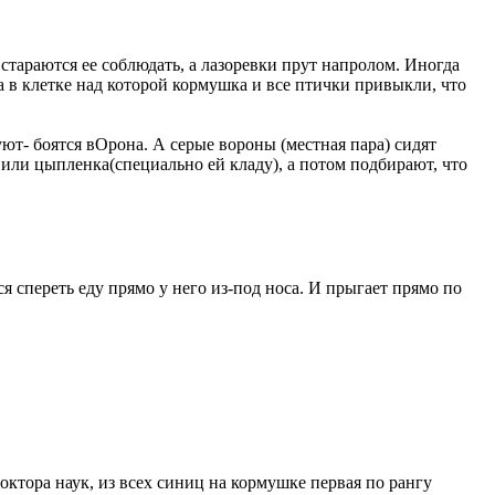
стараются ее соблюдать, а лазоревки прут напролом. Иногда
ка в клетке над которой кормушка и все птички привыкли, что
уют- боятся вОрона. А серые вороны (местная пара) сидят
 или цыпленка(специально ей кладу), а потом подбирают, что
я спереть еду прямо у него из-под носа. И прыгает прямо по
ктора наук, из всех синиц на кормушке первая по рангу