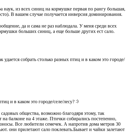
наук, из всех синиц на кормушке первая по рангу большая,
место). В вашем случае получается инверсия доминирования.
общение, да и сама не раз наблюдала. У меня среди всех
кормушки больших синиц, а еще больше других ест сало.
к удается собрать столько разных птиц и в каком это городе/
птиц и в каком это городе/селе/лесу?
2 садовых общества, возможно благодяря этому, так
т на балконе на 4 этаже. Птички собирались постепенно,
носы. Все любители семечек. А напротив дома метров 30
вьют. они прилетают сало поклевать.Бывает и чайки залетают