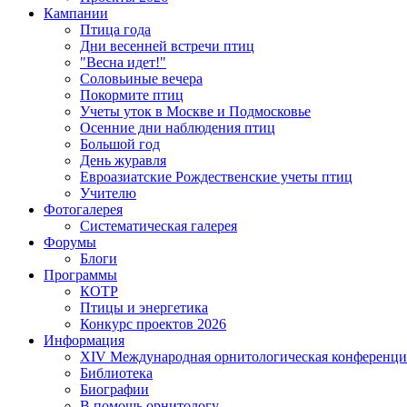
Кампании
Птица года
Дни весенней встречи птиц
"Весна идет!"
Соловьиные вечера
Покормите птиц
Учеты уток в Москве и Подмосковье
Осенние дни наблюдения птиц
Большой год
День журавля
Евроазиатские Рождественские учеты птиц
Учителю
Фотогалерея
Систематическая галерея
Форумы
Блоги
Программы
КОТР
Птицы и энергетика
Конкурс проектов 2026
Информация
XIV Международная орнитологическая конференци
Библиотека
Биографии
В помощь орнитологу