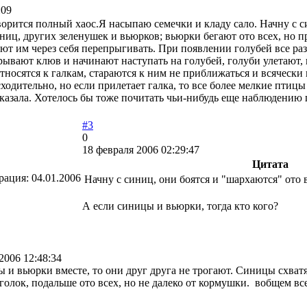
:09
ворится полный хаос.Я насыпаю семечки и кладу сало. Начну с с
ниц, других зеленушек и вьюрков; вьюрки бегают ото всех, но п
яют им через себя перепрыгивать. При появлении голубей все ра
крывают клюв и начинают наступать на голубей, голуби улетают, 
носятся к галкам, стараются к ним не приближаться и всячески 
одительно, но если прилетает галка, то все более мелкие птицы
сказала. Хотелось бы тоже почитать чьи-нибудь еще наблюдению 
#3
0
18 февраля 2006 02:29:47
Цитата
рация:
04.01.2006
Начну с синиц, они боятся и "шархаются" ото вс
А если синицы и вьюрки, тогда кто кого?
2006 12:48:34
 и вьюрки вместе, то они друг друга не трогают. Синицы схватят
голок, подальше ото всех, но не далеко от кормушки. вобщем вс