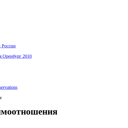
ц России
я Оренбург 2010
ervations
я
имоотношения