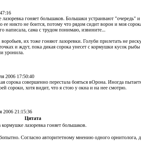
47:16
 лазоревка гоняет большаков. Большаки устраивают "очередь" и 
но ее никто не боится, потому что рядом сидит ворон и моя соро
го написала, сама с трудом понимаю, извините...
 воробьев, их тоже гоняют лазоревки. Голуби прилетать не риск
точках и ждут, пока дикая сорока унесет с кормушки кусок рыбы
ли уронила.
ля 2006 17:50:40
кая сорока совершенно перестала бояться вОрона. Иногда пытаетс
оей сороки, хотя видит, что я стою у окна и на нее смотрю.
я 2006 21:15:36
Цитата
а кормушке лазоревка гоняет большаков.
опытно. Согласно авторитетному мнению одного орнитолога, до