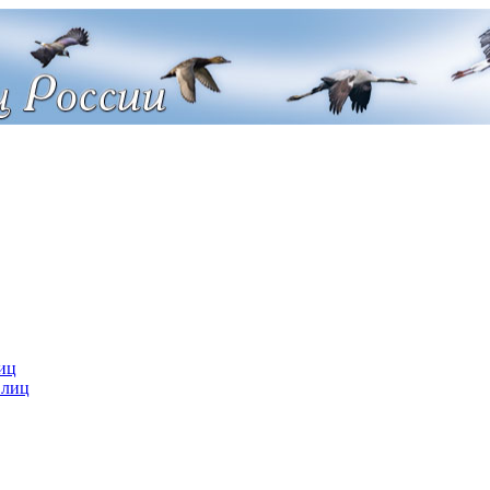
иц
 лиц