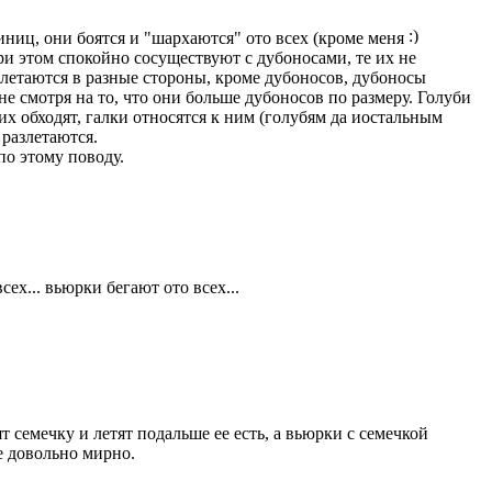
иниц, они боятся и "шархаются" ото всех (кроме меня
ри этом спокойно сосуществуют с дубоносами, те их не
злетаются в разные стороны, кроме дубоносов, дубоносы
не смотря на то, что они больше дубоносов по размеру. Голуби
их обходят, галки относятся к ним (голубям да иостальным
 разлетаются.
по этому поводу.
ех... вьюрки бегают ото всех...
 семечку и летят подальше ее есть, а вьюрки с семечкой
е довольно мирно.