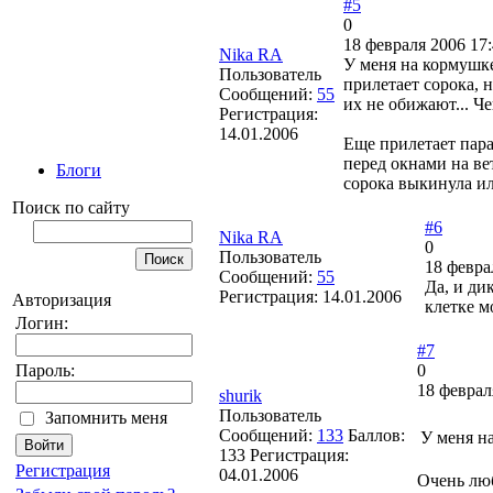
#5
0
18 февраля 2006 17:
Nika RA
У меня на кормушке
Пользователь
прилетает сорока, 
Сообщений:
55
их не обижают... Че
Регистрация:
14.01.2006
Еще прилетает пара
перед окнами на ве
Блоги
сорока выкинула и
Поиск по сайту
#6
Nika RA
0
Пользователь
18 февра
Сообщений:
55
Да, и ди
Регистрация:
14.01.2006
Авторизация
клетке м
Логин:
#7
0
Пароль:
18 феврал
shurik
Пользователь
Запомнить меня
Сообщений:
133
Баллов:
У меня н
133
Регистрация:
Регистрация
04.01.2006
Очень люб