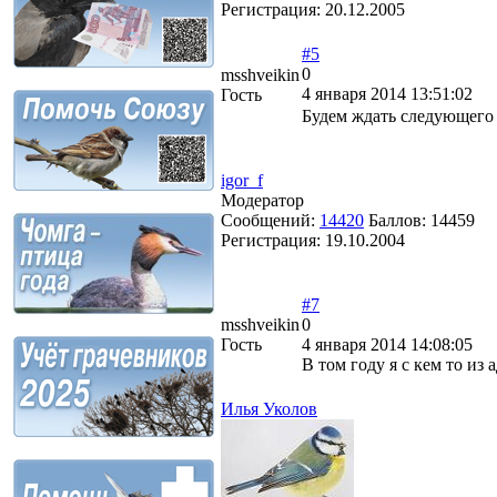
Регистрация:
20.12.2005
#5
0
msshveikin
4 января 2014 13:51:02
Гость
Будем ждать следующего
igor_f
Модератор
Сообщений:
14420
Баллов:
14459
Регистрация:
19.10.2004
#7
msshveikin
0
Гость
4 января 2014 14:08:05
В том году я с кем то из
Илья Уколов