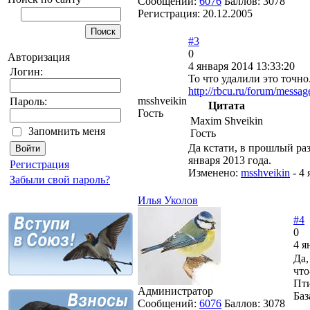
Сообщений:
6076
Баллов:
3078
Регистрация:
20.12.2005
#3
0
Авторизация
4 января 2014 13:33:20
Логин:
То что удалили это точно
http://rbcu.ru/forum/mess
msshveikin
Пароль:
Цитата
Гость
Maxim Shveikin
Запомнить меня
Гость
Да кстати, в прошлый раз
января 2013 года.
Регистрация
Изменено:
msshveikin
-
4 
Забыли свой пароль?
Илья Уколов
#4
0
4 я
Да,
что
Пт
Администратор
Баз
Сообщений:
6076
Баллов:
3078