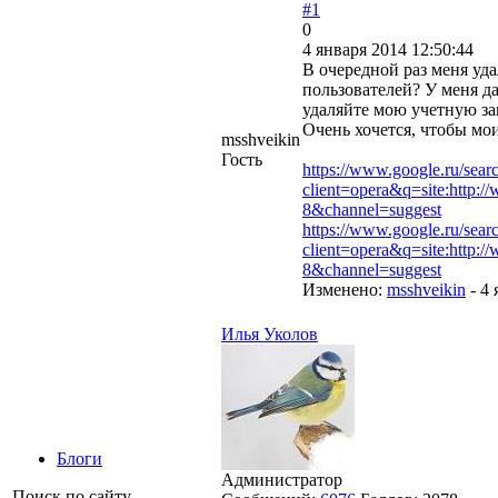
#1
0
4 января 2014 12:50:44
В очередной раз меня уд
пользователей? У меня д
удаляйте мою учетную за
Очень хочется, чтобы мо
msshveikin
Гость
https://www.google.ru/sear
client=opera&q=site:http:
8&channel=suggest
https://www.google.ru/sear
client=opera&q=site:http:
8&channel=suggest
Изменено:
msshveikin
-
4 
Илья Уколов
Блоги
Администратор
Поиск по сайту