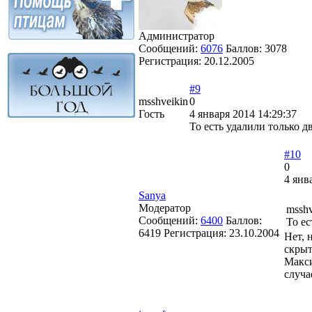
Администратор
Сообщений:
6076
Баллов:
3078
Регистрация:
20.12.2005
#9
msshveikin
0
Гость
4 января 2014 14:29:37
То есть удалили только д
#10
0
4 янв
Sanya
Модератор
msshv
Сообщений:
6400
Баллов:
То ес
6419
Регистрация:
23.10.2004
Нет, 
скрыт
Макси
случа