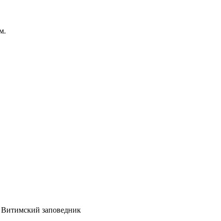
м.
и Витимский заповедник