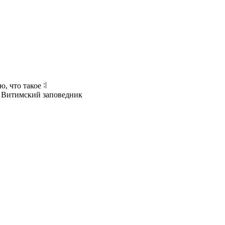
аю, что такое
и Витимский заповедник