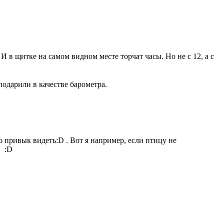
И в щитке на самом видном месте торчат часы. Но не с 12, а с
 подарили в качестве барометра.
что привык видеть:D . Вот я например, если птицу не