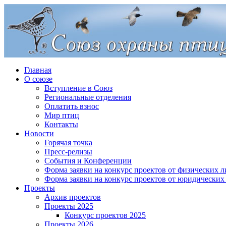
Главная
О союзе
Вступление в Союз
Региональные отделения
Оплатить взнос
Мир птиц
Контакты
Новости
Горячая точка
Пресс-релизы
События и Конференции
Форма заявки на конкурс проектов от физических л
Форма заявки на конкурс проектов от юридических
Проекты
Архив проектов
Проекты 2025
Конкурс проектов 2025
Проекты 2026