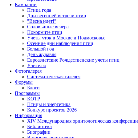
Кампании
Птица года
Дни весенней встречи птиц
"Весна идет!"
Соловьиные вечера
Покормите птиц
Учеты уток в Москве и Подмосковье
Осенние дни наблюдения птиц
Большой год
День журавля
Евроазиатские Рождественские учеты птиц
Учителю
Фотогалерея
Систематическая галерея
Форумы
Блоги
Программы
КОТР
Птицы и энергетика
Конкурс проектов 2026
Информация
XIV Международная орнитологическая конференци
Библиотека
Биографии
В помощь орнитологу