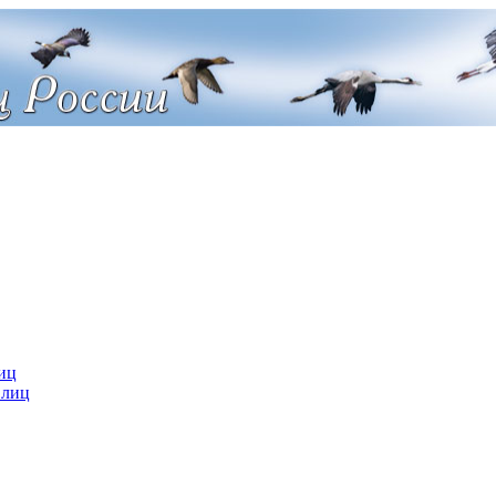
иц
 лиц