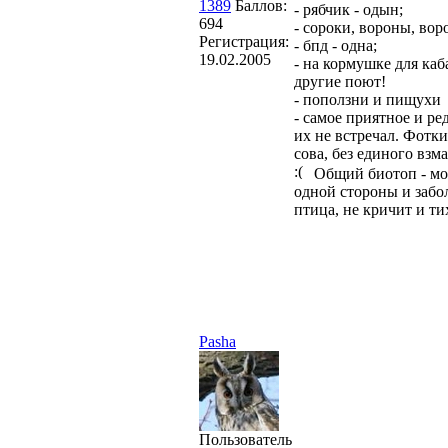
1389
Баллов:
- рябчик - одын;
694
- сороки, вороны, вор
Регистрация:
- бпд - одна;
19.02.2005
- на кормушке для каба
другие поют!
- поползни и пищухи 
- самое приятное и ре
их не встречал. Фотки
сова, без единого взм
Общий биотоп - мол
одной стороны и забо
птица, не кричит и ти
Pasha
Пользователь