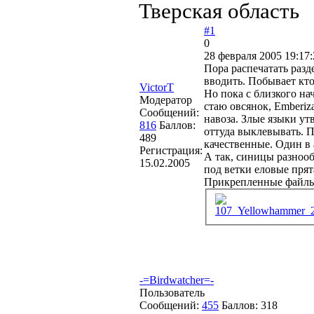
Тверская область
#1
0
28 февраля 2005 19:17:
Пора распечатать разд
вводить. Побывает кто-
VictorT
Но пока с близкого на
Модератор
стаю овсянок, Emberiza
Сообщений:
навоза. Злые языки ут
816
Баллов:
оттуда выклевывать. П
489
качественные. Один в 
Регистрация:
А так, синицы разнооб
15.02.2005
под ветки еловые прят
Прикрепленные файл
107_Yellowhammer_2
-=Birdwatcher=-
Пользователь
Сообщений:
455
Баллов:
318