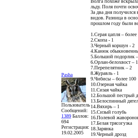
Волга похоже вскрыла
льду. Поля почти осво
За два дня получился 
видов. Разница в осн
прошлом году были все
1.Серая цапля – более
2.Скопа - 1
3.Черный коршун - 2
4.Канюк обыкновенны
5.Большой подорлик –
6.Орлан-белохвост – 1
7.Перепелятник – 2
8.Журавль - 1
Pasha
9.Чибисы – более 100
10.Озерная чайка
11.Сизая чайка
12.Большой пестрый дя
13.Белоспинный дятел
Пользователь
14.Вяхирь – 1
Сообщений:
15.Сизый голубь
1389
Баллов:
16.Полевой жавороно
694
17.Белая трясогузка
Регистрация:
18.Зарянка
19.02.2005
19.Черный дрозд