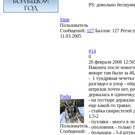
PS: довольно бесшумн
Slide
Пользователь
Сообщений:
127
Баллов:
127
Регист
11.03.2005
#14
0
26 февраля 2006 12:50
Наконец после нового
январе там были за 40,
- 1 тундряная чечетка
разглядел в упор - об
штрихов почти нет, ро
держалась в одиночку,
Pasha
- на пустыре держали
еще какой-то травке;
- стайка свиристелей 
1.5-2
- пухляки - много в л
Пользователь
- ополовник - только 1
Сообщений:
- большаки - 3-4 штуки