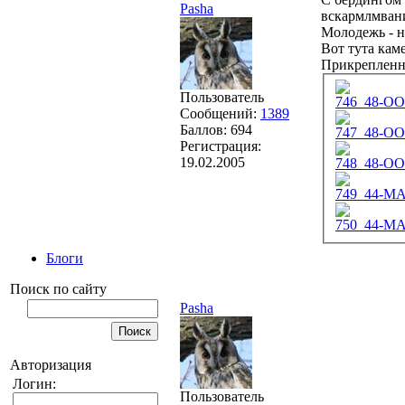
Pasha
вскармлмвание
Молодежь - н
Вот тута каме
Прикреплен
Пользователь
746_48-OO-
Сообщений:
1389
Баллов:
694
747_48-OO-
Регистрация:
19.02.2005
748_48-OO-
749_44-MA
750_44-MA
Блоги
Поиск по сайту
Pasha
Авторизация
Логин:
Пользователь