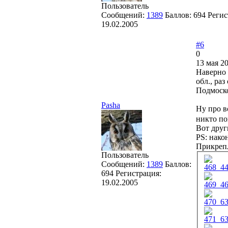
Пользователь
Сообщений:
1389
Баллов:
694
Регис
19.02.2005
#6
0
13 мая 20
Наверно 
обл., ра
Подмоск
Pasha
Ну про вс
никто по
Вот друг
PS: нако
Прикреп
Пользователь
Сообщений:
1389
Баллов:
468_44
694
Регистрация:
19.02.2005
469_46
470_63
471_63