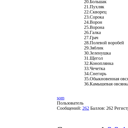
20.Большак
21.Пухляк
22.Скворец
23.Сорока
24.Ворон
25.Ворона
26.Галка
27.Грач
28.Полевой воробей
29.Зяблик
30.Зеленушка
31.Щегол
32.Коноплянка
33.Чечетка
34.Снегирь
35.Обыкновенная овс
36.Камышевая овсянк
som
Пользователь
Сообщений:
262
Баллов:
262
Регист