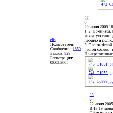
472_63
#7
0
20 июня 2005 18
1, 2. Помнится,
хохлатую синицу
elis
прошло и полгод
Пользователь
3. Слеток белой
Сообщений:
1659
густой сосняк -
Баллов:
829
Прикрепленные
Регистрация:
08.02.2005
740_C1051.jp
741_C1053.jp
742_C0999.jp
#8
0
22 июня 2005
В 18-19 июня
С бердингом 