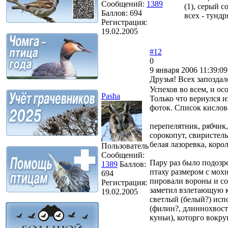
Сообщений:
1389
(1), серый с
Баллов:
694
всех - тундр
Регистрация:
19.02.2005
#12
0
9 января 2006 11:39:09
Друзья! Всех запоздал
Успехов во всем, и о
Pasha
Только что вернулся и
фоток. Список кисловат,
перепелятник, рябчик,
сорокопут, свиристель
белая лазоревка, коро
Пользователь
Сообщений:
Пару раз было подозре
1389
Баллов:
птаху размером с мохн
694
пировали вороны и со
Регистрация:
заметил взлетающую к
19.02.2005
светлый (белый?) испо
(филин?, длиннохвост
куньи), которго вокр