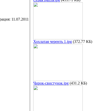
рация:
11.07.2011
Хохлатая черенть 1.jpg
(372.77 КБ)
Чирок-свистунок.jpg
(431.2 КБ)