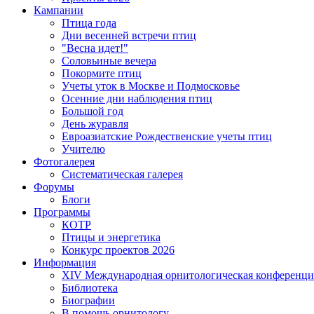
Кампании
Птица года
Дни весенней встречи птиц
"Весна идет!"
Соловьиные вечера
Покормите птиц
Учеты уток в Москве и Подмосковье
Осенние дни наблюдения птиц
Большой год
День журавля
Евроазиатские Рождественские учеты птиц
Учителю
Фотогалерея
Систематическая галерея
Форумы
Блоги
Программы
КОТР
Птицы и энергетика
Конкурс проектов 2026
Информация
XIV Международная орнитологическая конференци
Библиотека
Биографии
В помощь орнитологу