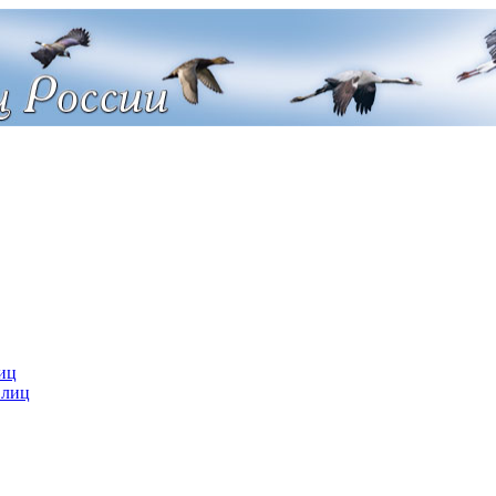
иц
 лиц