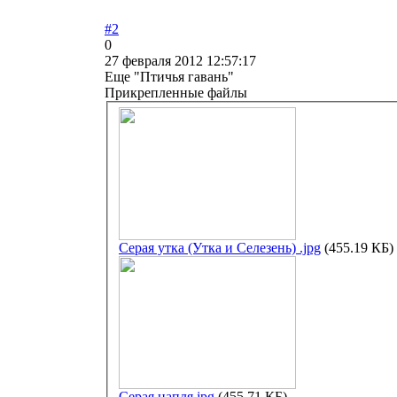
#2
0
27 февраля 2012 12:57:17
Еще "Птичья гавань"
Прикрепленные файлы
Серая утка (Утка и Селезень) .jpg
(455.19 КБ)
Серая цапля.jpg
(455.71 КБ)