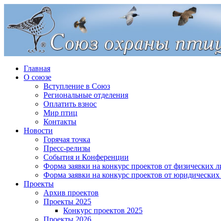
Главная
О союзе
Вступление в Союз
Региональные отделения
Оплатить взнос
Мир птиц
Контакты
Новости
Горячая точка
Пресс-релизы
События и Конференции
Форма заявки на конкурс проектов от физических л
Форма заявки на конкурс проектов от юридических
Проекты
Архив проектов
Проекты 2025
Конкурс проектов 2025
Проекты 2026