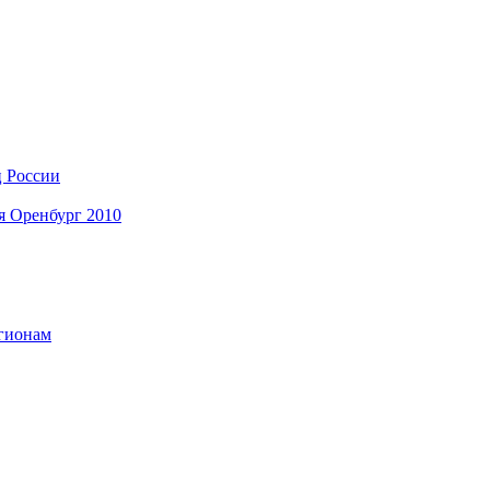
ц России
я Оренбург 2010
егионам