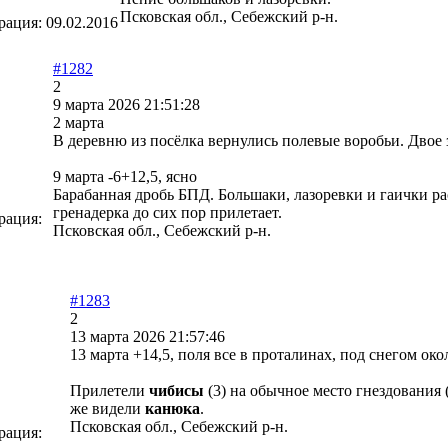
Псковская обл., Себежский р-н.
рация:
09.02.2016
#1282
2
9 марта 2026 21:51:28
2 марта
В деревню из посёлка вернулись полевые воробьи. Двое з
9 марта -6+12,5, ясно
Барабанная дробь БПД. Большаки, лазоревки и гаички ра
гренадерка до сих пор прилетает.
рация:
Псковская обл., Себежский р-н.
#1283
2
13 марта 2026 21:57:46
13 марта +14,5, поля все в проталинах, под снегом ок
Прилетели
чиб
исы
(3) на обычное место гнездования 
же видели
канюка
.
Псковская обл., Себежский р-н.
рация: