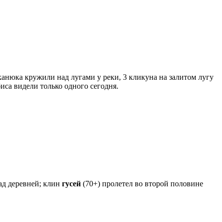
 канюка кружили над лугами у реки, 3 кликуна на залитом лугу
биса видели только одного сегодня.
ад деревней; клин
гусей
(70+) пролетел во второй половине