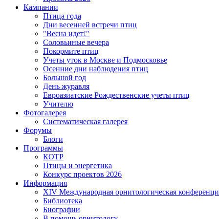
Кампании
Птица года
Дни весенней встречи птиц
"Весна идет!"
Соловьиные вечера
Покормите птиц
Учеты уток в Москве и Подмосковье
Осенние дни наблюдения птиц
Большой год
День журавля
Евроазиатские Рождественские учеты птиц
Учителю
Фотогалерея
Систематическая галерея
Форумы
Блоги
Программы
КОТР
Птицы и энергетика
Конкурс проектов 2026
Информация
XIV Международная орнитологическая конференци
Библиотека
Биографии
В помощь орнитологу