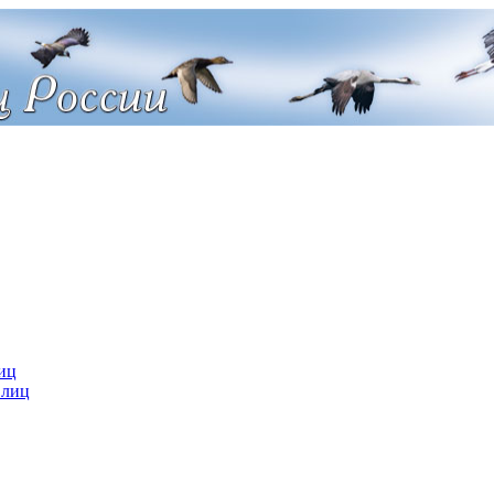
иц
 лиц