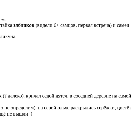
ём.
стайка
зябликов
(видели 6+ самцов, первая встреча) и самец
кликуна.
к (? далеко), кричал седой дятел, в соседней деревне на самой
о не определим), на серой ольхе раскрылись серёжки, цветёт
 ещё не вышли