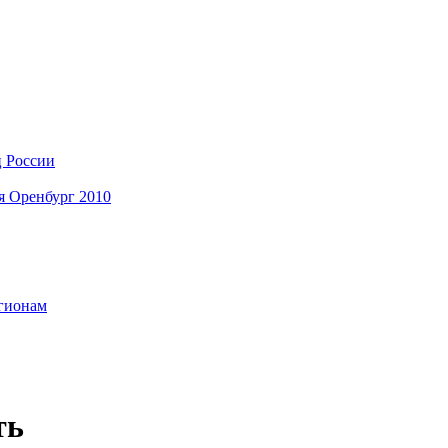
ц России
я Оренбург 2010
егионам
ть