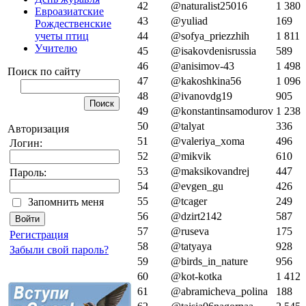
42
@naturalist25016
1 380
Евроазиатские
43
@yuliad
169
Рождественские
учеты птиц
44
@sofya_priezzhih
1 811
Учителю
45
@isakovdenisrussia
589
46
@anisimov-43
1 498
Поиск по сайту
47
@kakoshkina56
1 096
48
@ivanovdg19
905
49
@konstantinsamodurov
1 238
50
@talyat
336
Авторизация
51
@valeriya_xoma
496
Логин:
52
@mikvik
610
53
@maksikovandrej
447
Пароль:
54
@evgen_gu
426
55
@tcager
249
Запомнить меня
56
@dzirt2142
587
57
@ruseva
175
Регистрация
58
@tatyaya
928
Забыли свой пароль?
59
@birds_in_nature
956
60
@kot-kotka
1 412
61
@abramicheva_polina
188