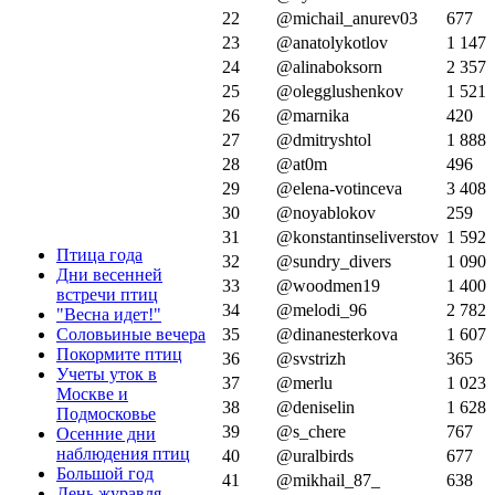
22
@michail_anurev03
677
23
@anatolykotlov
1 147
24
@alinaboksorn
2 357
25
@olegglushenkov
1 521
26
@marnika
420
27
@dmitryshtol
1 888
28
@at0m
496
29
@elena-votinceva
3 408
30
@noyablokov
259
31
@konstantinseliverstov
1 592
Птица года
32
@sundry_divers
1 090
Дни весенней
33
@woodmen19
1 400
встречи птиц
34
@melodi_96
2 782
"Весна идет!"
Соловьиные вечера
35
@dinanesterkova
1 607
Покормите птиц
36
@svstrizh
365
Учеты уток в
37
@merlu
1 023
Москве и
38
@deniselin
1 628
Подмосковье
39
@s_chere
767
Осенние дни
наблюдения птиц
40
@uralbirds
677
Большой год
41
@mikhail_87_
638
День журавля