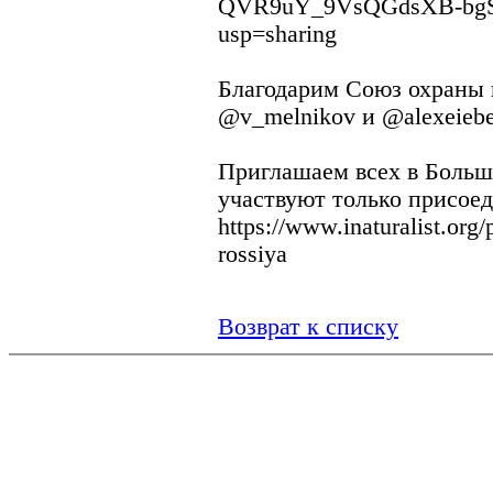
QVR9uY_9VsQGdsXB-bgS
usp=sharing
Благодарим Союз охраны 
@v_melnikov и @alexeiebe
Приглашаем всех в Большо
участвуют только присое
https://www.inaturalist.org
rossiya
Возврат к списку