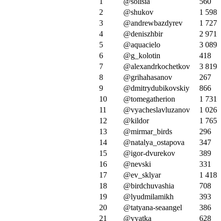
1
@solisia
560
2
@shukov
1 598
3
@andrewbazdyrev
1 727
4
@deniszhbir
2 971
5
@aquacielo
3 089
6
@g_kolotin
418
7
@alexandrkochetkov
3 819
8
@grihahasanov
267
9
@dmitrydubikovskiy
866
10
@tomegatherion
1 731
11
@vyacheslavluzanov
1 026
12
@kildor
1 765
13
@mirmar_birds
296
14
@natalya_ostapova
347
15
@igor-dvurekov
389
16
@nevski
331
17
@ev_sklyar
1 418
18
@birdchuvashia
708
19
@lyudmilamikh
393
20
@tatyana-seaangel
386
21
@vyatka
628