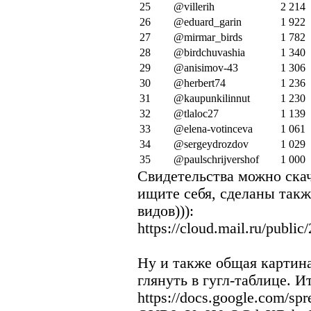
25
@villerih
2 214
26
@eduard_garin
1 922
27
@mirmar_birds
1 782
28
@birdchuvashia
1 340
29
@anisimov-43
1 306
30
@herbert74
1 236
31
@kaupunkilinnut
1 230
32
@tlaloc27
1 139
33
@elena-votinceva
1 061
34
@sergeydrozdov
1 029
35
@paulschrijvershof
1 000
Свидетельства можно скач
ищите себя, сделаны такж
видов))):
https://cloud.mail.ru/publ
Ну и также общая картин
глянуть в гугл-таблице. И
https://docs.google.com/sp