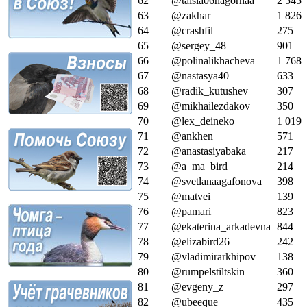
62
@taisia06nagornaa
2 545
63
@zakhar
1 826
64
@crashfil
275
65
@sergey_48
901
66
@polinalikhacheva
1 768
67
@nastasya40
633
68
@radik_kutushev
307
69
@mikhailezdakov
350
70
@lex_deineko
1 019
71
@ankhen
571
72
@anastasiyabaka
217
73
@a_ma_bird
214
74
@svetlanaagafonova
398
75
@matvei
139
76
@pamari
823
77
@ekaterina_arkadevna
844
78
@elizabird26
242
79
@vladimirarkhipov
138
80
@rumpelstiltskin
360
81
@evgeny_z
297
82
@ubeeque
435