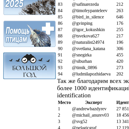
83
@safinarezeda
212
84
@timofeypanteleev
263
85
@bird_in_silence
646
86
@gvinping
176
87
@igor_kokushkin
255
88
@tsvekova627
217
89
@naturalist24974
196
90
@svetlana_katana
306
91
@snegirka
455
92
@siburhan
420
93
@timik_0896
273
94
@ludmilapozhidaeva
202
Так же благодарим всех эк
более 1000 идентификаций /
identification
Место
Эксперт
Иден
1
@andrewbazdyrev
27 851
2
@michail_anurev03
18 456
3
@svg52
13 341
4
@pelagicgraf
12 119