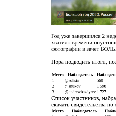
Год уже завершился 2 нед
хватило времени опустош
фотографии в зачет БО
Пора подводить итоги, по
Место
Наблюдатель
Наблюден
1
@solisia
560
2
@shukov
1 598
3
@andrewbazdyrev
1 727
Список участников, набра
скачать свидетельства по
Место
Наблюдатель
Набл