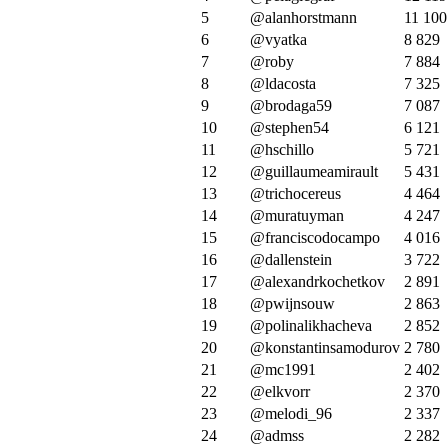
5
@alanhorstmann
11 100
6
@vyatka
8 829
7
@roby
7 884
8
@ldacosta
7 325
9
@brodaga59
7 087
10
@stephen54
6 121
11
@hschillo
5 721
12
@guillaumeamirault
5 431
13
@trichocereus
4 464
14
@muratuyman
4 247
15
@franciscodocampo
4 016
16
@dallenstein
3 722
17
@alexandrkochetkov
2 891
18
@pwijnsouw
2 863
19
@polinalikhacheva
2 852
20
@konstantinsamodurov
2 780
21
@mc1991
2 402
22
@elkvorr
2 370
23
@melodi_96
2 337
24
@admss
2 282