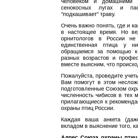
человеком и домашними 
сенокосных лугах и пас
"подкашивает" траву.
Очень важно понять, где и ка
в настоящее время. Но ве
орнитологов в России не
единственная птица у н
обращаемся за помощью к
разных возрастов и профе
вместе выясним, что происход
Пожалуйста, проведите учеты
Вам помогут в этом неслож
подготовленные Союзом охра
численность чибисов в тех м
прилагающиеся к рекоменда
охраны птиц России.
Каждая ваша анкета (даж
вкладом в выяснение того, к
Адрес Союза охраны птиц 