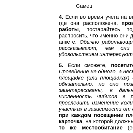
Самец
4.
Если во время учета на в
где она расположена,
про
работы
, постарайтесь п
распросить, что именно они 
анкете.
Обычно работающие
рассказывают, чем он
удовольствием интересуютс
5.
Если сможете,
посети
Проведение не одного, а нес
площадке (или площадках)
обязательно, но оно по
заинтересованы, в дал
численность чибисов в 
проследить изменение кол
участках в зависимости от
при каждом посещении пл
карточка
, на которой должн
то же местообитание
(