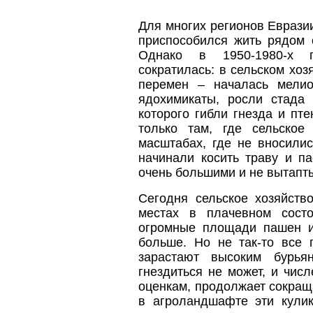
Для многих регионов Еврази
приспособился жить рядом 
Однако в 1950-1980-х г
сократилась: в сельском хоз
перемен – началась мелио
ядохимикаты, росли стада
которого гибли гнезда и пт
только там, где сельское
масштабах, где не вносилис
начинали косить траву и па
очень большими и не вытапт
Сегодня сельское хозяйств
местах в плачевном сост
огромные площади пашен и
больше. Но не так-то все 
зарастают высоким бурья
гнездиться не может, и чис
оценкам, продолжает сокраща
в агроландшафте эти кулик