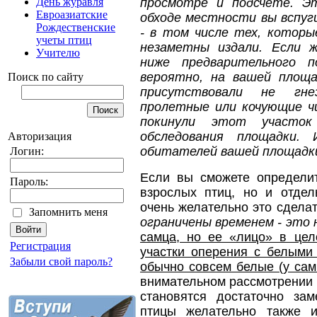
просмотре и подсчете. Э
День журавля
Евроазиатские
обходе местности вы вспуг
Рождественские
- в том числе тех, котор
учеты птиц
незаметны издали. Если 
Учителю
ниже предварительного п
вероятно, на вашей площ
Поиск по сайту
присутствовали не гне
пролетные или кочующие ч
покинули этот участок
обследования площадки.
Авторизация
обитателей вашей площадк
Логин:
Если вы сможете определи
Пароль:
взрослых птиц, но и отдел
очень желательно это сделат
Запомнить меня
ограничены временем - это 
самца, но ее «лицо» в цел
Регистрация
участки оперения с белыми
Забыли свой пароль?
обычно совсем белые (у сам
внимательном рассмотрении п
становятся достаточно за
птицы желательно также 