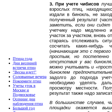
3.
При учете чибисов
лучше
взрослых птиц, находящих
издали в бинокль, не захо
полученный результат (
част
заметить, если они сидят 
учетчику надо медленно 
участок за участком, вновь о
стараясь отслеживать сит
сосчитать каких-нибудь
(
начинающим это с первого 
простым, но постепенно 
Птица года
отсутствия у вас бинокля
Дни весенней
можно учитывать и «просто
встречи птиц
биноклем предпочтительне
"Весна идет!"
Соловьиные вечера
задолго до подхода учет
Покормите птиц
необходимо уделять дал
Учеты уток в
просмотру местности. По
Москве и
результат также надо записат
Подмосковье
Осенние дни
В большинстве случаев, ч
наблюдения птиц
площадки окажется выш
Большой год