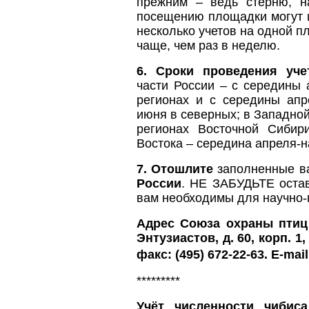
прежним – ведь стерню, 
посещению площадки могут и
несколько учетов на одной п
чаще, чем раз в неделю.
6.
Сроки проведения уче
части России – с середины
регионах и с середины ап
июня в северных; в Западно
регионах Восточной Сибир
Востока – середина апреля-
7.
Отошлите
заполненные 
России
. НЕ ЗАБУДЬТЕ остав
вам необходимы для научно-п
Адрес Союза охраны птиц 
Энтузиастов, д. 60, корп. 1
факс: (495) 672-22-63. E-mai
*********
Учёт численности чибис