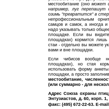
местообитание (
оно может 
например, луг перепашут 
озимь "превратится" в сте
непрофессиональным орни
самцов и самок, а иногда и
надо указывать только общее
площадке. Если вы видит
площадках) кормится лишь 
стаи - отдельно вы можете у
вами и вне площадки.
Если чибисов вообще н
площадках), но стая кор
использовать форму анкеты
площадки, а просто заполни
местообитание, численнос
(или суммарно - для неско
Адрес Союза охраны птиц 
Энтузиастов, д. 60, корп. 1
факс: (495) 672-22-63. E-mai