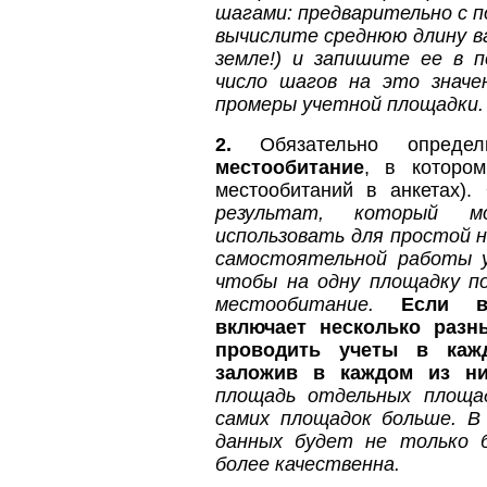
шагами: предварительно с 
вычислите среднюю длину ва
земле!) и запишите ее в п
число шагов на это значе
промеры учетной площадки.
2.
Обязательно опред
местообитание
, в котором
местообитаний в анкетах).
результат, который 
использовать для простой н
самостоятельной работы у
чтобы на одну площадку п
местообитание.
Если в
включает несколько разн
проводить учеты в кажд
заложив в каждом из ни
площадь отдельных площа
самих площадок больше. В
данных будет не только б
более качественна.