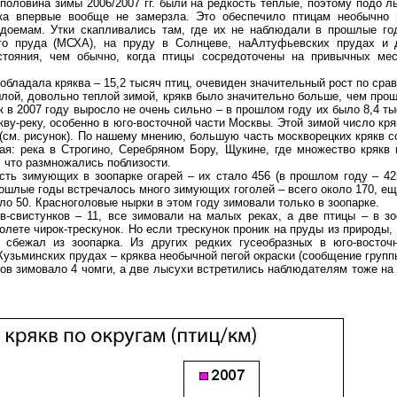
 половина зимы 2006/2007 гг. были на редкость теплые, поэтому подо 
ека впервые вообще не замерзла. Это обеспечило птицам необычно 
доемам. Утки скапливались там, где их не наблюдали в прошлые го
го пруда (МСХА), на пруду в Солнцеве, наАлтуфьевских прудах и
стояния, чем обычно, когда птицы сосредоточены на привычных мес
обладала кряква – 15,2 тысяч птиц, очевиден значительный рост по сра
шлой, довольно теплой зимой, крякв было значительно больше, чем прош
в 2007 году выросло не очень сильно – в прошлом году их было 8,4 тыс
ву-реку, особенно в юго-восточной части Москвы. Этой зимой число кря
 (см. рисунок). По нашему мнению, большую часть москворецких крякв с
ая: река в Строгино, Серебряном Бору, Щукине, где множество крякв 
, что размножались поблизости.
сть зимующих в зоопарке огарей – их стало 456 (в прошлом году – 42
рошлые годы встречалось много зимующих гоголей – всего около 170, ещ
ло 50. Красноголовые нырки в этом году зимовали только в зоопарке.
-свистунков – 11, все зимовали на малых реках, а две птицы – в з
лете чирок-трескунок. Но если трескунок проник на пруды из природы,
, сбежал из зоопарка. Из других редких гусеобразных в юго-восто
Кузьминских прудах – кряква необычной пегой окраски (сообщение груп
ов зимовало 4 чомги, а две лысухи встретились наблюдателям тоже на 