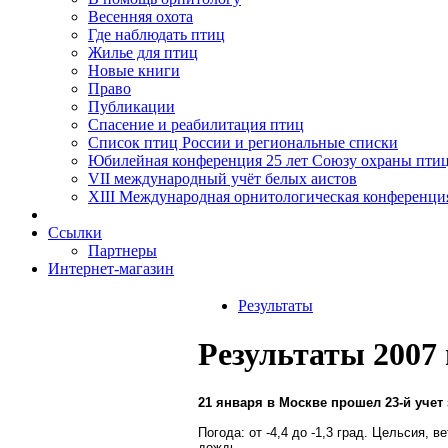
Весенняя охота
Где наблюдать птиц
Жилье для птиц
Новые книги
Право
Публикации
Спасение и реабилитация птиц
Список птиц России и региональные списки
Юбилейная конференция 25 лет Союзу охраны пти
VII международный учёт белых аистов
XIII Международная орнитологическая конференци
Ссылки
Партнеры
Интернет-магазин
Результаты
Результаты 2007 
21 января в Москве прошел 23-й уче
Погода: от -4,4 до -1,3 град. Цельсия, 
дождь.