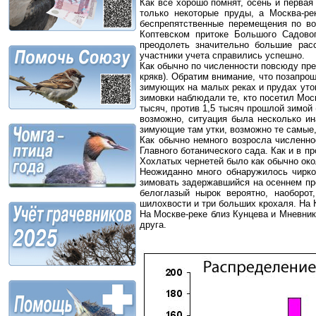
Как все хорошо помнят, осень и первая
только некоторые пруды, а Москва-р
беспрепятственные перемещения по во
Коптевском притоке Большого Садово
преодолеть значительно большие рас
участники учета справились успешно.
Как обычно по численности повсюду пре
крякв). Обратим внимание, что позапро
зимующих на малых реках и прудах уток 
зимовки наблюдали те, кто посетил Моск
тысяч, против 1,5 тысяч прошлой зимой
возможно, ситуация была несколько ин
зимующие там утки, возможно те самые
Как обычно немного возросла численно
Главного ботанического сада. Как и в п
Хохлатых чернетей было как обычно око
Неожиданно много обнаружилось чирков
зимовать задержавшийся на осеннем про
белоглазый нырок вероятно, наоборот
шилохвости и три больших крохаля. На 
На Москве-реке близ Кунцева и Мневник
друга.