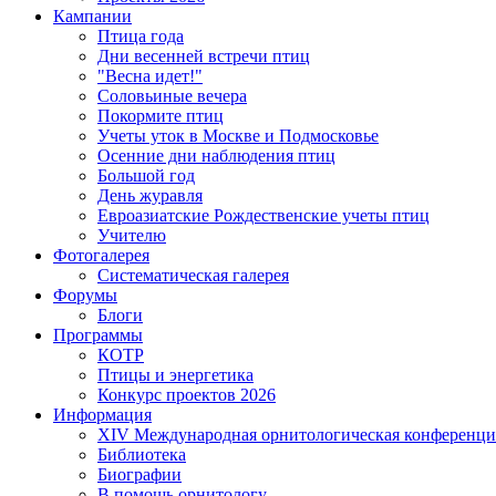
Кампании
Птица года
Дни весенней встречи птиц
"Весна идет!"
Соловьиные вечера
Покормите птиц
Учеты уток в Москве и Подмосковье
Осенние дни наблюдения птиц
Большой год
День журавля
Евроазиатские Рождественские учеты птиц
Учителю
Фотогалерея
Систематическая галерея
Форумы
Блоги
Программы
КОТР
Птицы и энергетика
Конкурс проектов 2026
Информация
XIV Международная орнитологическая конференци
Библиотека
Биографии
В помощь орнитологу