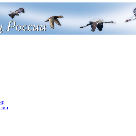
иц
 лиц