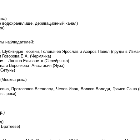
ека)
е водохранилище, деривационный канал)
ка)
пы наблюдателей:
 Шубитидзе Георгий, Головачев Ярослав и Азаров Павел (пруды в Изма
 Говорова Е.А. (Чермянка)
я, Лапина Елизавета (Серебрянка).
на и Воронкова Анастасия (Яуза).
(Сетунь)
 (Москва-река)
евна, Протопопов Всеволод, Чехов Иван, Волков Володя, Грачев Саша 
вы-реки)
р.)
д)
 Братееве)