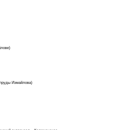
йлове)
(пруды Измайлова)