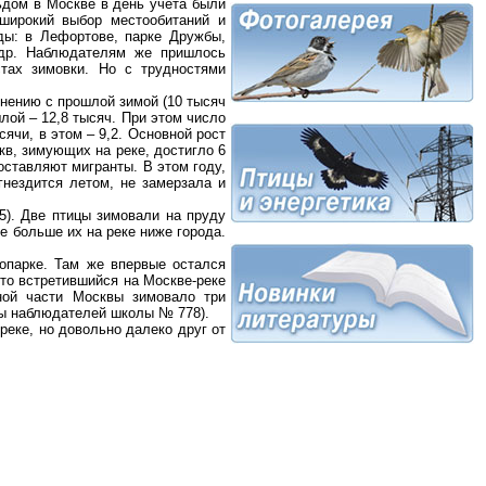
льдом в Москве в день учета были
широкий выбор местообитаний и
ды: в Лефортове, парке Дружбы,
 др. Наблюдателям же пришлось
тах зимовки. Но с трудностями
внению с прошлой зимой (10 тысяч
лой – 12,8 тысяч. При этом число
ячи, в этом – 9,2. Основной рост
кв, зимующих на реке, достигло 6
оставляют мигранты. В этом году,
гнездится летом, не замерзала и
5). Две птицы зимовали на пруду
е больше их на реке ниже города.
оопарке. Там же впервые остался
 то встретившийся на Москве-реке
чной части Москвы зимовало три
пы наблюдателей школы № 778).
реке, но довольно далеко друг от