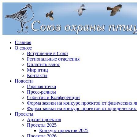
Главная
О союзе
Вступление в Союз
Региональные отделения
Оплатить взнос
Мир птиц
Контакты
Новости
Горячая точка
Пресс-релизы
События и Конференции
Форма заявки на конкурс проектов от физических л
Форма заявки на конкурс проектов от юридических
Проекты
Архив проектов
Проекты 2025
Конкурс проектов 2025
Проекты 2026