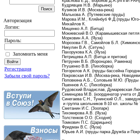
Краснова Е.Д., Воронов Д.А.(ИППИ РАН)
Кудрявцев Н.В. (Марьино)
Кузиков И.В. (Москва-река)
Малькова А. (Путяевские пруды)
Марова И.М., Кляйнбуб Ф.Д.(пруды Юго
Авторизация
Михайлов К.
Логин:
Мищенко А.Л. (Битца)
Мокиевский В.О. (Карамышевская петля
Морковин А.А. (Яуза)
Пароль:
Морозова Г.В., Самойлов Б.Л. (Химкинс
Никулин В.А. (Сетунь)
Пахорукова К.А. (Яуза)
Запомнить меня
Петрищева А.П. (Битца и притоки)
Петрунин В.Б. (Воронцово, Раменка)
Птушенко В.В. (Лихоборка)
Регистрация
Погорелов А.К. (пруды бассейна Городни
Покровская И.В. (Москва-река, Новодев
Забыли свой пароль?
Поповкина А.Б., Соловьев М.Ю. (Пруды 
Пшеннов А.С. (Лихоборка)
Рудовский Владислав, Думаревская Люб
Семенцова М.В. (координатор учета от 
Синегаева С.Н., Тунинский О.Л., заве
и группа школьников 8-10 кл. школы № 
Сметанин И.С. (Зоопарк)
Тихомирова А.В. (Яуза)
Толстенков О.О. (Сходня)
Томкович П.С. (Царицыно)
Фридман В.С. (Яуза)
Юрьев А.И. (пруды парка Дружба и Пок