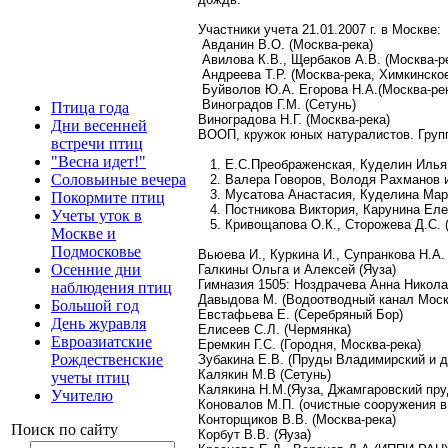
Участники учета 21.01.2007 г. в Москве:
Авданин В.О. (Москва-река)
Авилова К.В., Щербаков А.В. (Москва-р
Андреева Т.Р. (Москва-река, Химкинско
Буйволов Ю.А. Егорова Н.А.(Москва-ре
Виноградов Г.М. (Сетунь)
Птица года
Виноградова Н.Г. (Москва-река)
Дни весенней
ВООП, кружок юных натуралистов. Груп
встречи птиц
"Весна идет!"
1. Е.С.Преображенская, Куделин Илья,
Соловьиные вечера
2. Валера Говоров, Володя Рахманов и
3. Мусатова Анастасия, Куделина Мари
Покормите птиц
4. Постникова Виктория, Карунина Еле
Учеты уток в
5. Кривощапова О.К., Сторожева Д.С. 
Москве и
Подмосковье
Вьюева И., Куркина И., Супранкова Н.А.
Осенние дни
Галкины Ольга и Алексей (Яуза)
Гимназия 1505: Ноздрачева Анна Никола
наблюдения птиц
Давыдова М. (Водоотводный канал Моск
Большой год
Евстафьева Е. (Серебряный Бор)
День журавля
Елисеев С.Л. (Чермянка)
Евроазиатские
Еремкин Г.С. (Городня, Москва-река)
Рождественские
Зубакина Е.В. (Пруды Владимирский и д
Калякин М.В (Сетунь)
учеты птиц
Калякина Н.М.(Яуза, Джамгаровский пру
Учителю
Коновалов М.П. (очистные сооружения в
Конторщиков В.В. (Москва-река)
Поиск по сайту
Корбут В.В. (Яуза)