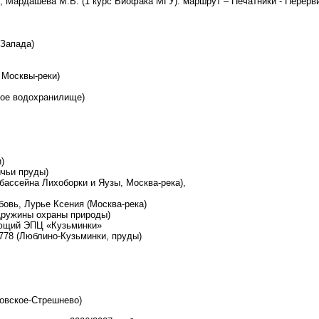
, Мардашева М.В. (1 курс Биофака МГУ): маршрут – Печатники - Перерв
-Запада)
 Москвы-реки)
кое водохранилище)
)
ичьи пруды)
бассейна Лихоборки и Яузы, Москва-река),
овь, Лурье Ксения (Москва-река)
Дружины охраны природы)
дующий ЭПЦ «Кузьминки»
778 (Люблино-Кузьминки, пруды)
ровское-Стрешнево)