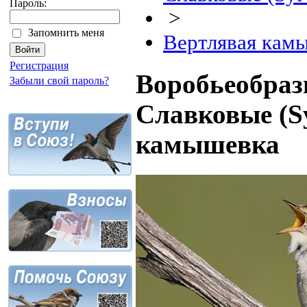
Пароль:
>
Запомнить меня
Вертлявая кам
Регистрация
Воробьеобразн
Забыли свой пароль?
Славковые (Sy
камышевка