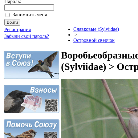
Пароль:
Запомнить меня
Славковые (Sylviidae)
Регистрация
>
Забыли свой пароль?
Островной сверчок
Воробьеобразные
(Sylviidae) > Ос