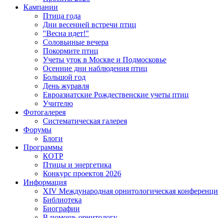
Кампании
Птица года
Дни весенней встречи птиц
"Весна идет!"
Соловьиные вечера
Покормите птиц
Учеты уток в Москве и Подмосковье
Осенние дни наблюдения птиц
Большой год
День журавля
Евроазиатские Рождественские учеты птиц
Учителю
Фотогалерея
Систематическая галерея
Форумы
Блоги
Программы
КОТР
Птицы и энергетика
Конкурс проектов 2026
Информация
XIV Международная орнитологическая конференци
Библиотека
Биографии
В помощь орнитологу