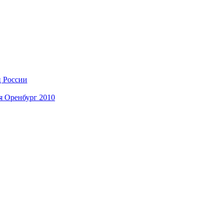
ц России
я Оренбург 2010