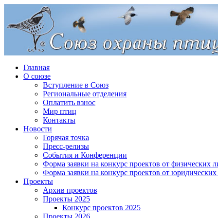
Главная
О союзе
Вступление в Союз
Региональные отделения
Оплатить взнос
Мир птиц
Контакты
Новости
Горячая точка
Пресс-релизы
События и Конференции
Форма заявки на конкурс проектов от физических л
Форма заявки на конкурс проектов от юридических
Проекты
Архив проектов
Проекты 2025
Конкурс проектов 2025
Проекты 2026