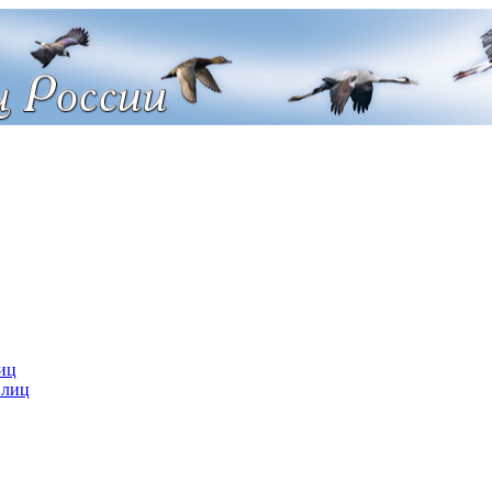
иц
 лиц