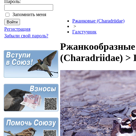
Пароль:
Запомнить меня
Ржанковые (Charadriidae)
>
Регистрация
Галстучник
Забыли свой пароль?
Ржанкообразные 
(Charadriidae) >