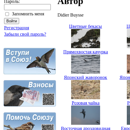
Автор
Пароль:
Запомнить меня
Didier Buysse
Цветные бекасы
Ц
Регистрация
Забыли свой пароль?
Прямохвостая качурка
Японский жаворонок
Япон
Розовая чайка
Р
Восточная дроздовидная
Евр