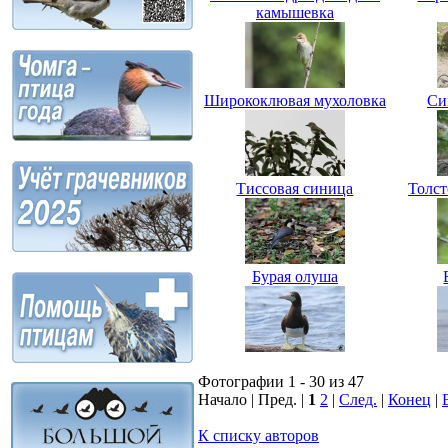
камышевка
Ширококлювая мухоловка
Си
Тиссовая синица
Толст
Бурая олуша
Фотографии 1 - 30 из 47
Начало | Пред. |
1
2
|
След.
|
Конец
|
К списку авторов