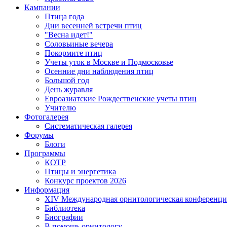
Кампании
Птица года
Дни весенней встречи птиц
"Весна идет!"
Соловьиные вечера
Покормите птиц
Учеты уток в Москве и Подмосковье
Осенние дни наблюдения птиц
Большой год
День журавля
Евроазиатские Рождественские учеты птиц
Учителю
Фотогалерея
Систематическая галерея
Форумы
Блоги
Программы
КОТР
Птицы и энергетика
Конкурс проектов 2026
Информация
XIV Международная орнитологическая конференци
Библиотека
Биографии
В помощь орнитологу