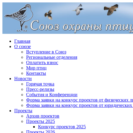
Главная
О союзе
Вступление в Союз
Региональные отделения
Оплатить взнос
Мир птиц
Контакты
Новости
Горячая точка
Пресс-релизы
События и Конференции
Форма заявки на конкурс проектов от физических л
Форма заявки на конкурс проектов от юридических
Проекты
Архив проектов
Проекты 2025
Конкурс проектов 2025
Проекты 2026