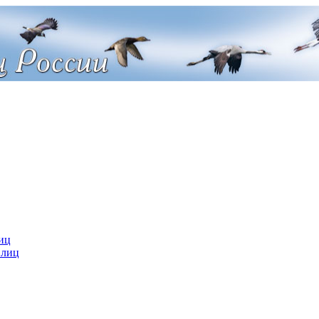
иц
 лиц