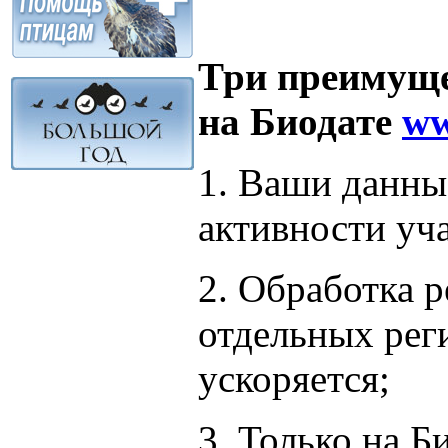
Три преимуще
на Биодате
ww
1. Ваши данные
активности уч
2. Обработка р
отдельных рег
ускоряется;
3. Только на Б