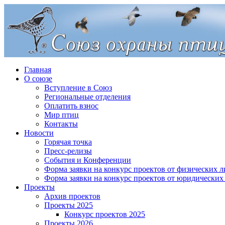
Главная
О союзе
Вступление в Союз
Региональные отделения
Оплатить взнос
Мир птиц
Контакты
Новости
Горячая точка
Пресс-релизы
События и Конференции
Форма заявки на конкурс проектов от физических л
Форма заявки на конкурс проектов от юридических
Проекты
Архив проектов
Проекты 2025
Конкурс проектов 2025
Проекты 2026