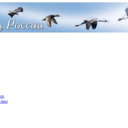
иц
 лиц