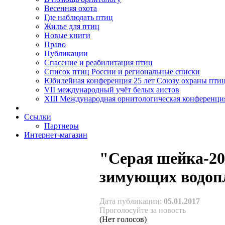
Весенняя охота
Где наблюдать птиц
Жилье для птиц
Новые книги
Право
Публикации
Спасение и реабилитация птиц
Список птиц России и региональные списки
Юбилейная конференция 25 лет Союзу охраны пти
VII международный учёт белых аистов
XIII Международная орнитологическая конференци
Ссылки
Партнеры
Интернет-магазин
"Серая шейка-20
зимующих водопл
Дата публикации:
05.01.2017
Проголосуйте за новость
(Нет голосов)