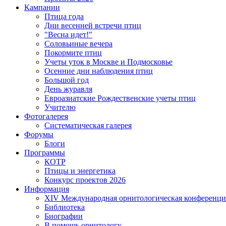
Кампании
Птица года
Дни весенней встречи птиц
"Весна идет!"
Соловьиные вечера
Покормите птиц
Учеты уток в Москве и Подмосковье
Осенние дни наблюдения птиц
Большой год
День журавля
Евроазиатские Рождественские учеты птиц
Учителю
Фотогалерея
Систематическая галерея
Форумы
Блоги
Программы
КОТР
Птицы и энергетика
Конкурс проектов 2026
Информация
XIV Международная орнитологическая конференци
Библиотека
Биографии
В помощь орнитологу