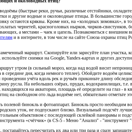
ающих и околоводных птиц?
одоёмы (быстрые реки, ручьи, различные отстойники, охладител
м утки и другие водные и околоводные птицы. В большинстве гор
мовку остаются кряквы. Кроме них, на «холодных зимовках», в т
хохлатых чернетей, красноголовых нырков, чирков-свистунков, б
вающих, а местами – чаек и цапель. Познакомиться с внешним
ителям
и в интернете, в том числе на сайте Союза охраны птиц 
амеченный маршрут. Скопируйте или зарисуйте план участка, к
, используйте снимки на Google, Yandex-картах и других доступ
маршрут утром (в сильный мороз, когда над водой висит непрон
 в середине дня, когда немного теплее). Обойдите водоём цели
 проведении учёта вдоль рек и ручьёв прикиньте длину обследо
ну русла. На небольших озёрах, прудах, водохранилищах, т.е. в 
 находящихся на акватории, площадь её определите на глаз - в 
тиц на свободном ото льда водоёме нет, обязательно отметьте эт
ь полевой бинокль и фотоаппарат. Бинокль просто необходим во
городских уток, не подпускают близко. Визуальный подсчёт лучш
гольным объективом с последующей склейкой панорамы и подсч
инструмента «счётчик» (в CS-5 - Меню "Анализ" - "инструмент "
постарайтесь пересчитать их два или три раза и сразу запишите