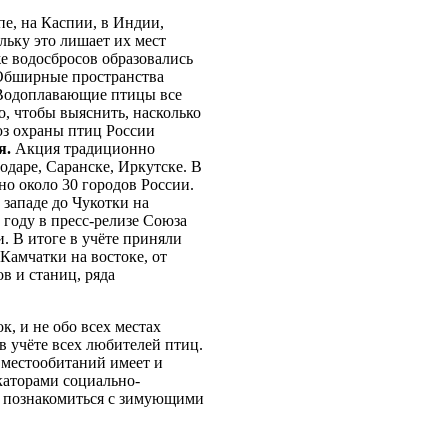
е, на Каспии, в Индии,
льку это лишает их мест
е водосбросов образовались
 Обширные пространства
. Водоплавающие птицы все
, чтобы выяснить, насколько
юз охраны птиц России
я.
Акция традиционно
одаре, Саранске, Иркутске. В
но около 30 городов России.
 западе до Чукотки на
6 году в пресс-релизе Союза
. В итоге в учёте приняли
Камчатки на востоке, от
в и станиц, ряда
к, и не обо всех местах
в учёте всех любителей птиц.
 местообитаний имеет и
каторами социально-
ть познакомиться с зимующими