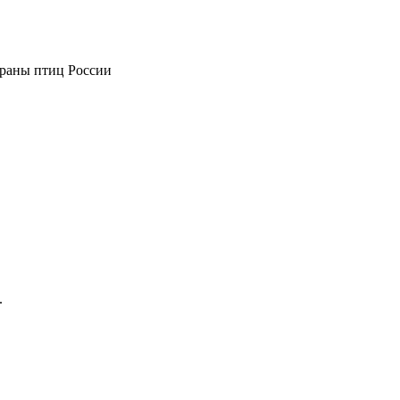
храны птиц России
.