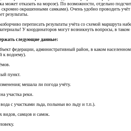
а может отказать на морозе). По возможности, отдельно подсчит
о скромно окрашенными самками). Очень удобно проводить учёт 
ет результаты.
азборчиво переписать результаты учёта со схемой маршрута набе
атериалы! У координаторов могут возникнуть вопросы, в таком 
ержать следующие данные:
убъект федерации, административный район, в каком населенном
 к водоему).
ёмов.
ный пункт.
изменения; мешала ли погода учёту.
на участка реки.
вода с участками льда, полыньи во льду и т.п.).
 видов, самцов и самок.
ловеку.