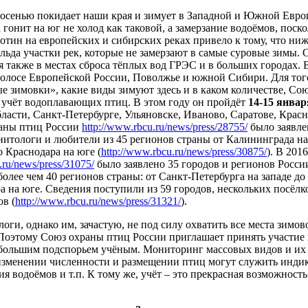
сенью покидает наши края и зимует в Западной и Южной Европ
онит на юг не холод как таковой, а замерзание водоёмов, поско
отин на европейских и сибирских реках привело к тому, что ниж
ьда участки рек, которые не замерзают в самые суровые зимы.
я также в местах сброса тёплых вод ГРЭС и в больших городах
полосе Европейской России, Поволжье и южной Сибири. Для того
 зимовки», какие виды зимуют здесь и в каком количестве, Со
учёт водоплавающих птиц. В этом году он пройдёт
14-15 январ
ласти, Санкт-Петербурге, Ульяновске, Иваново, Саратове, Красн
раны птиц России
http://www.rbcu.ru/news/press/28755/
было заявле
рнитологи и любители из 45 регионов страны от Калининграда на
о Краснодара на юге (
http://www.rbcu.ru/news/press/30875/
). В 201
.ru/news/press/31075/
было заявлено 35 городов и регионов России
олее чем 40 регионов страны: от Санкт-Петербурга на западе до 
 на юге. Сведения поступили из 59 городов, нескольких посёлко
в (
http://www.rbcu.ru/news/press/31321/
).
ги, однако им, зачастую, не под силу охватить все места зимово
Поэтому Союз охраны птиц России приглашает принять участие 
 большим подспорьем учёным. Мониторинг массовых видов и их
 изменении численности и размещении птиц могут служить инди
ия водоёмов и т.п. К тому же, учёт – это прекрасная возможнос