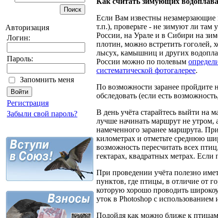
Как считать зимующих водоплав
Если Вам известны незамерзающие в
т.п.), проверьте - не зимуют ли та
Авторизация
России, на Урале и в Сибири на зи
Логин:
плотин, можно встретить гоголей, 
лысух, камышниц и других водопла
Пароль:
России можно по полевым
определ
систематической фотогалерее
.
Запомнить меня
По возможности заранее пройдите н
обследовать (если есть возможность
Регистрация
В день учёта старайтесь выйти на 
Забыли свой пароль?
лучше начинать маршрут не утром, а
намеченного заранее маршрута. При
километрах и отметьте среднюю шири
возможность пересчитать всех птиц,
гектарах, квадратных метрах. Если п
При проведении учёта полезно имет
пунктов, где птицы, в отличие от 
которую хорошо проводить широкоу
уток в Photoshop с использованием 
Подойдя как можно ближе к птицам, 