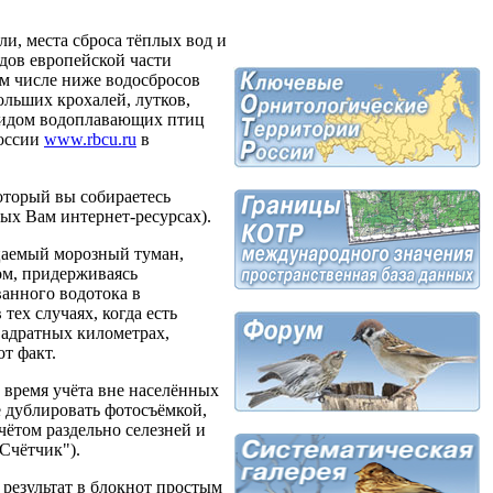
и, места сброса тёплых вод и
одов европейской части
ом числе ниже водосбросов
ольших крохалей, лутков,
 видом водоплавающих птиц
России
www.rbcu.ru
в
оторый вы собираетесь
ных Вам интернет-ресурсах).
ицаемый морозный туман,
ком, придерживаясь
ванного водотока в
тех случаях, когда есть
квадратных километрах,
от факт.
 время учёта вне населённых
е дублировать фотосъёмкой,
ётом раздельно селезней и
Счётчик").
 результат в блокнот простым