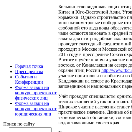
Большинство водоплавающих птиц о
Китае и Юго-Восточной Азии. Уток г
кормёжки. Однако строительство пл
многокилометровые свободные ото л
свободной ото льда воды образуютс
чаще остаются зимовать в cредней 
важны для птиц подобные «холодные
проводит ежегодный среднезимний 
проходит в Москве и Московской об
2015 году в пресс-релизе Союза ох
В итоге в учёте приняли участие о
востоке, от Кандалакши на севере д
Горячая точка
охраны птиц России
http://www.rbcu
Пресс-релизы
участие орнитологи и любители из б
События и
Кандалакши на севере до Краснодара
Конференции
заповедников и национальных парко
Форма заявки на
конкурс проектов от
Учёт проводят специалисты-орнитоло
физических лиц
зимних скоплений уток они знают. 
Форма заявки на
Широкое участие населения станет
конкурс проектов от
практическое значение. Данные об
юридических лиц
экономической обстановки, состоян
водоплавающими своего края.
Поиск по сайту