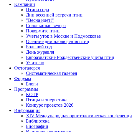
Кампании
Птица года
Дни весенней встречи птиц
"Весна идет!"
Соловьиные вечера
Покормите птиц
Учеты уток в Москве и Подмосковье
Осенние дни наблюдения птиц
Большой год
День журавля
Евроазиатские Рождественские учеты птиц
Учителю
Фотогалерея
Систематическая галерея
Форумы
Блоги
Программы
КОТР
Птицы и энергетика
Конкурс проектов 2026
Информация
XIV Международная орнитологическая конференци
Библиотека
Биографии
В помощь орнитологу