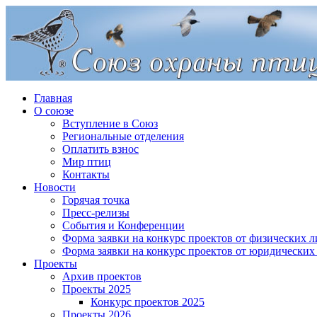
Главная
О союзе
Вступление в Союз
Региональные отделения
Оплатить взнос
Мир птиц
Контакты
Новости
Горячая точка
Пресс-релизы
События и Конференции
Форма заявки на конкурс проектов от физических л
Форма заявки на конкурс проектов от юридических
Проекты
Архив проектов
Проекты 2025
Конкурс проектов 2025
Проекты 2026