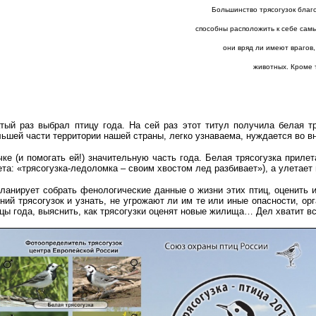
Большинство трясогузок благ
способны расположить к себе сам
они вряд ли имеют врагов
животных. Кроме 
ый раз выбрал птицу года. На сей раз этот титул получила белая тр
льшей части территории нашей страны, легко узнаваема, нуждается во 
е (и помогать ей!) значительную часть года. Белая трясогузка прилет
та: «трясогузка-ледоломка – своим хвостом лед разбивает»), а улетает 
ланирует собрать фенологические данные о жизни этих птиц, оценить и
ний трясогузок и узнать, не угрожают ли им те или иные опасности, ор
цы года, выяснить, как трясогузки оценят новые жилища… Дел хватит в