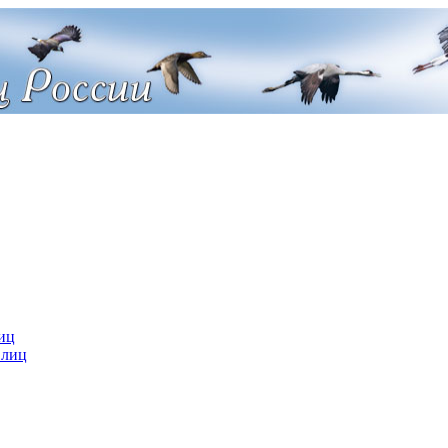
иц
 лиц