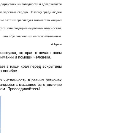
одаря своей миловидности и доверчивости
ые черствые сердца. Поэтому среди людей
, но зато их преследует множество хищных
того, они подвержены разным опасностям,
что обусловлено их местопребыванием.
А.Брем
ясогузка, которая отвечает всем
внимании и помощи человека.
ает в наши края перед вскрытием
в октябре.
х численность в разных регионах
ганизовать массовое изготовление
сем. Присоединяйтесь!