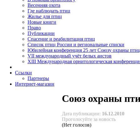
Весенняя охота
Где наблюдать птиц
Жилье для птиц
Новые книги
Право
Публикации
Спасение и реабилитация птиц
Список птиц России и региональные списки
Юбилейная конференция 25 лет Союзу охраны пти
VII международный учёт белых аистов
XIII Международная орнитологическая конференци
Ссылки
Партнеры
Интернет-магазин
Союз охраны пти
Дата публикации:
16.12.2010
Проголосуйте за новость
(Нет голосов)