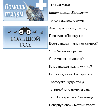
ТРЯСОГУЗКА
Константин Бальмонт
Трясогузка возле лужи,
Хвост тряся исподтишка,
Говорила: «Почему же
Всем стишки, - мне нет стишка?
Я ли бегаю не прытко?
Я ли мошек не ловлю?
Иль стишкам нужна улитка?
Вот уж гадость. Не терплю».
Трясогузка, чудо-птица,
Ты милей мне ярких звёзд.
Ты… Но скрылась баловница,
Повернув свой быстрый хвост.