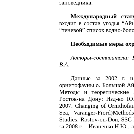
заповедника.
Международный стат
входит в состав угодья “Ай
“теневой” список водно-бол
Необходимые меры ох
Авторы-составители: К
В.А.
Данные за
2002 г
. и
орнитофауны о. Большой А
Методы и теоретические 
Ростов-на Дону: Изд-во ЮН
2007. Changing of Ornithofau
Sea, Varanger-Fiord)Method
Studies. Rostov-on-Don, SSC
за
2008 г
. – Иваненко Н.Ю., 