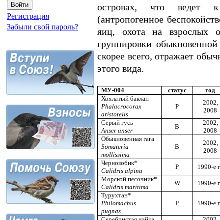
островах, что ведет 
Регистрация
(антропогенное беспокойств
Забыли свой пароль?
яиц, охота на взрослых о
группировки обыкновенной 
скорее всего, отражает обы
этого вида.
МУ-004
статус
год
Хохлатый баклан
2002,
Phalacrocorax
P
2008
aristotelis
Серый гусь
2002,
B
Anser anser
2008
Обыкновенная гага
2002,
Somateria
B
2008
mollissima
Чернозобик*
P
1990-е г
Calidris alpina
Морской песочник*
W
1990-е г
Calidris maritima
Турухтан*
Philomachus
P
1990-е г
pugnax
Серебристая чайка
2002,