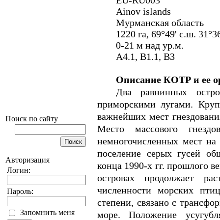
EU-RU003
Ainov islands
Мурманская область
1220 га
, 69°49' с.ш. 31°36
0-
21 м
над ур.м.
A4.1, B1.1, B3
Описание КОТР и ее о
Два равнинных остро
приморскими лугами. Круп
важнейших мест гнездования
Поиск по сайту
Место массового гнездо
немногочисленных мест на 
поселение серых гусей об
Авторизация
конца 1990-х гг. прошлого в
Логин:
островах продолжает ра
численности морских птиц-
Пароль:
степени, связано с трансфо
Запомнить меня
море. Положение усугубл