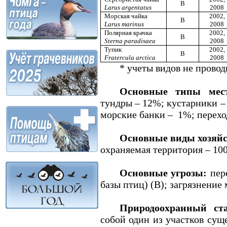
B
Larus argentatus
2008
Морская чайка
2002,
B
Larus marinus
2008
Полярная крачка
2002,
B
Sterna paradisaea
2008
Тупик
2002,
B
Fratercula arctica
2008
* учеты видов не проводи
Основные типы мест
тундры – 12%; кустарники 
морские банки –
1%; перехо
Основные виды хозяйс
охраняемая территория – 10
Основные угрозы:
пер
базы птиц) (В); загрязнение 
Природоохранный ста
собой один из участков сущ