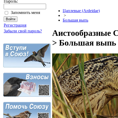
Пароль:
Цаплевые (Ardeidae)
Запомнить меня
>
Большая выпь
Регистрация
Аистообразные Ci
Забыли свой пароль?
> Большая выпь