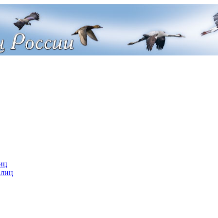
иц
 лиц