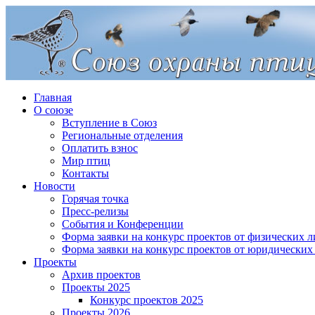
Главная
О союзе
Вступление в Союз
Региональные отделения
Оплатить взнос
Мир птиц
Контакты
Новости
Горячая точка
Пресс-релизы
События и Конференции
Форма заявки на конкурс проектов от физических л
Форма заявки на конкурс проектов от юридических
Проекты
Архив проектов
Проекты 2025
Конкурс проектов 2025
Проекты 2026