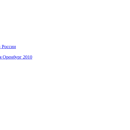
ц России
я Оренбург 2010