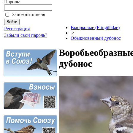
Пароль:
Запомнить меня
Вьюрковые (Fringillidae)
Регистрация
>
Забыли свой пароль?
Обыкновенный дубонос
Воробьеобразные 
дубонос