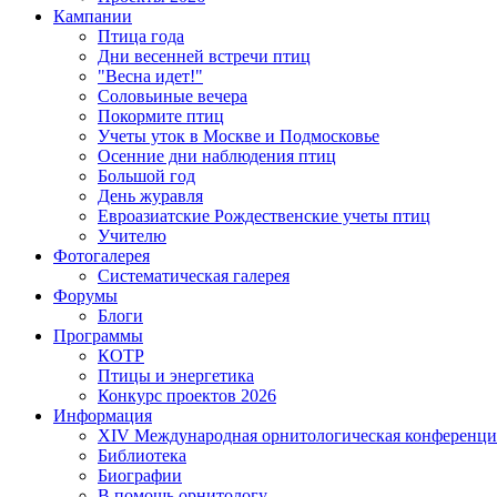
Кампании
Птица года
Дни весенней встречи птиц
"Весна идет!"
Соловьиные вечера
Покормите птиц
Учеты уток в Москве и Подмосковье
Осенние дни наблюдения птиц
Большой год
День журавля
Евроазиатские Рождественские учеты птиц
Учителю
Фотогалерея
Систематическая галерея
Форумы
Блоги
Программы
КОТР
Птицы и энергетика
Конкурс проектов 2026
Информация
XIV Международная орнитологическая конференци
Библиотека
Биографии
В помощь орнитологу