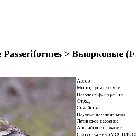
Passeriformes > Вьюрковые (F
Автор
Место, время съемки
Название фотографии
Отряд
Семейство
Научное название вида
Латинское название
Английское название
Статус охраны (МСОП/IUC