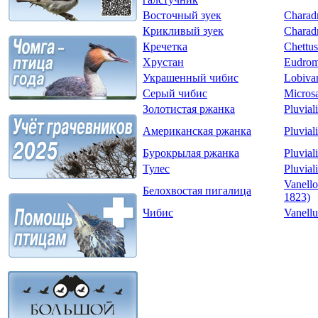
Восточный зуек
Charad
Крикливый зуек
Charadr
Кречетка
Chettus
Хрустан
Eudromi
Украшенный чибис
Lobivan
Серый чибис
Microsa
Золотистая ржанка
Pluvial
Американская ржанка
Pluvial
Бурокрылая ржанка
Pluvial
Тулес
Pluvial
Vanello
Белохвостая пигалица
1823)
Чибис
Vanellu