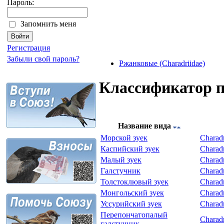
Пароль:
Запомнить меня
Регистрация
Забыли свой пароль?
Ржанковые (Charadriidae)
Классификатор 
Название вида
Морской зуек
Charadr
Каспийский зуек
Charadr
Малый зуек
Charadr
Галстучник
Charadr
Толстоклювый зуек
Charadr
Монгольский зуек
Charadr
Уссурийский зуек
Charadr
Перепончатопалый
Charadr
галстучник