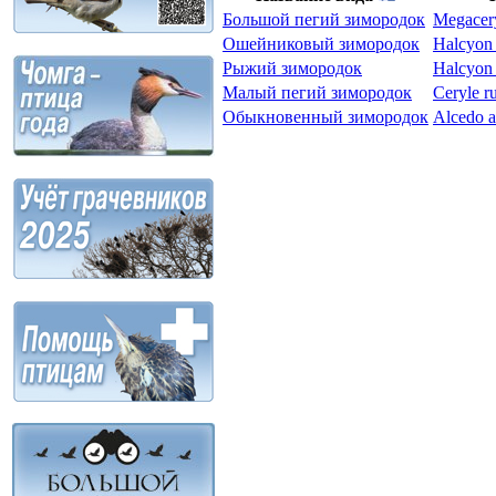
Большой пегий зимородок
Megacery
Ошейниковый зимородок
Halcyon 
Рыжий зимородок
Halcyon
Малый пегий зимородок
Ceryle r
Обыкновенный зимородок
Alcedo a