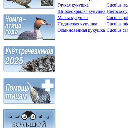
Глухая кукушка
Cuculus (sa
Ширококрылая кукушка
Hierococcyx
Малая кукушка
Cuculus po
Индийская кукушка
Cuculus mi
Обыкновенная кукушка
Cuculus ca