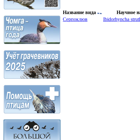
Название вида
Научное 
Серпоклюв
Ibidorhyncha strut