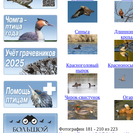
Синьга
Длиннон
кроха
Красноголовый
Красноносы
нырок
Чирок-свистунок
Огар
Фотографии 181 - 210 из 223