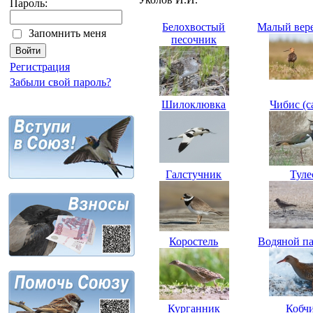
Пароль:
Белохвостый
Малый вер
Запомнить меня
песочник
Регистрация
Забыли свой пароль?
Шилоклювка
Чибис (с
Галстучник
Туле
Коростель
Водяной п
Курганник
Кобч